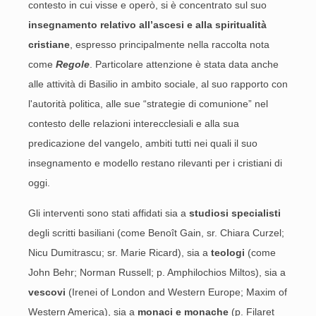
contesto in cui visse e operò, si è concentrato sul suo
insegnamento relativo all’ascesi e alla spiritualità
cristiane
, espresso principalmente nella raccolta nota
come
Regole
. Particolare attenzione è stata data anche
alle attività di Basilio in ambito sociale, al suo rapporto con
l'autorità politica, alle sue “strategie di comunione” nel
contesto delle relazioni interecclesiali e alla sua
predicazione del vangelo, ambiti tutti nei quali il suo
insegnamento e modello restano rilevanti per i cristiani di
oggi.
Gli interventi sono stati affidati sia a
studiosi specialisti
degli scritti basiliani (come Benoît Gain, sr. Chiara Curzel;
Nicu Dumitrascu; sr. Marie Ricard), sia a
teologi
(come
John Behr; Norman Russell; p. Amphilochios Miltos), sia a
vescovi
(Irenei of London and Western Europe; Maxim of
Western America), sia a
monaci e monache
(p. Filaret