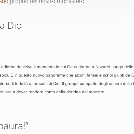
ario
proprio del nostro monastero.
 a Dio
o odierno descrive il momento in cui Gesù ritorna a Nazaret, luogo dell
iscepoli. È in questo nuovo panorama che alcuni farisei e scribi giunti da
ria di fedeltà ai precetti di Dio. Il gruppo compatto degli esperti dell
ro loro a dover rendere conto della dottrina del maestro.
paura!”