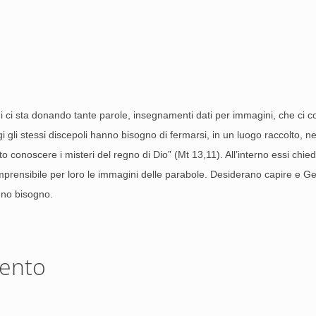
i ci sta donando tante parole, insegnamenti dati per immagini, che ci co
i gli stessi discepoli hanno bisogno di fermarsi, in un luogo raccolto, nel
to conoscere i misteri del regno di Dio” (Mt 13,11). All’interno essi chie
omprensibile per loro le immagini delle parabole. Desiderano capire e G
nno bisogno.
mento