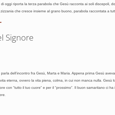
 di oggi riporta la terza parabola che Gesù racconta ai soli discepoli, do
 zizzania che cresce insieme al grano buono, parabola raccontata a tutti
el Signore
ci parla dell’incontro fra Gesù, Marta e Maria. Appena prima Gesù aveva
la vita eterna, ovvero la vita piena, colma, in cui non manca nulla. Ge
ore con “tutto il tuo cuore” e per il “prossimo”. Il buon samaritano ci ha i
ere.