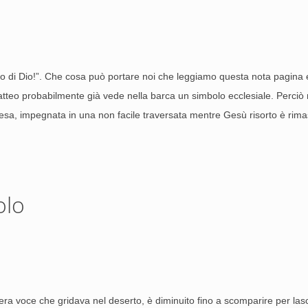
lio di Dio!”. Che cosa può portare noi che leggiamo questa nota pagina 
atteo probabilmente già vede nella barca un simbolo ecclesiale. Perciò
iesa, impegnata in una non facile traversata mentre Gesù risorto è rim
olo
era voce che gridava nel deserto, è diminuito fino a scomparire per las