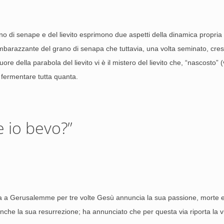
o di senape e del lievito esprimono due aspetti della dinamica propria 
mbarazzante del grano di senapa che tuttavia, una volta seminato, cresc
 cuore della parabola del lievito vi è il mistero del lievito che, “nascosto” 
a fermentare tutta quanta.
e io bevo?”
ta a Gerusalemme per tre volte Gesù annuncia la sua passione, morte e
che la sua resurrezione; ha annunciato che per questa via riporta la vit