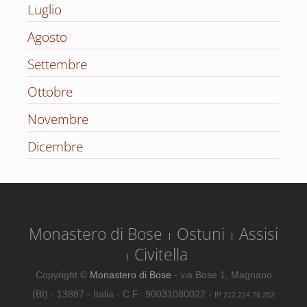
Luglio
Agosto
Settembre
Ottobre
Novembre
Dicembre
Monastero di Bose
Ostuni
Assisi
Civitella
Copyright ©
Monastero di Bose
- via Bose 1, Magnano
(BI) - 13887 - Italia - C.F.: 90031080022 -
IP 212.224.76.252