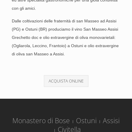
ed altre specialità gastronomiche per una gioia condivisa
con gli amici.
Dalle coltivazioni delle fraternità di san Masseo ad Assisi
(PG) e Ostuni (BR) produciamo il vino San Masseo Assisi
Grechetto doc e olio extravergine di oliva monovarietali:
(Ogliarola, Leccino, Frantoio) a Ostuni e olio extravergine
di oliva san Masseo a Assisi.
ACQUISTA ONLINE
Monastero di Bose
Ostuni
Assisi
Civitella