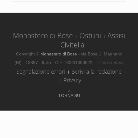
Monastero di Bose
Ostuni
Assisi
Civitella
Copyright ©
Monastero di Bose
- via Bose 1, Magnano
(BI) - 13887 - Italia - C.F.: 90031080022 -
IP 212.224.76.252
Segnalazione errori
Scrivi alla redazione
Privacy
TORNA SU