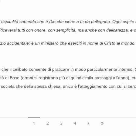
a l’ospitalità sapendo che è Dio che viene a te da pellegrino. Ogni ospi
iceverai tutti con onore, con semplicità, ma anche con delicatezza, e c
vizio accidentale: è un ministero che eserciti in nome di Cristo al mondo.
che il celibato consente di praticare in modo particolarmente intenso. S
à di Bose (ormai si registrano più di quindicimila passaggi all’anno), 
 società che della stessa chiesa, unico è l’atteggiamento con cui si cerc
2
3
4
1