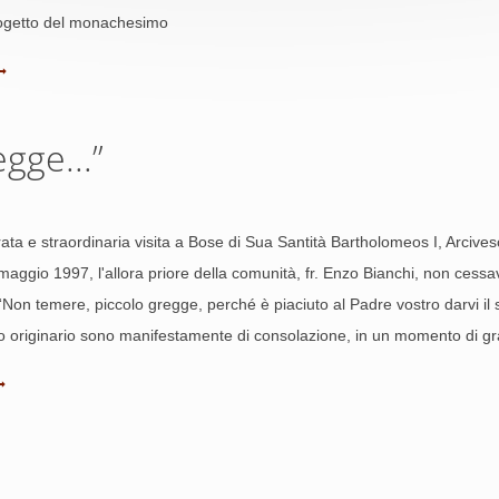
progetto del monachesimo
gge...”
erata e straordinaria visita a Bose di Sua Santità Bartholomeos I, Arciv
aggio 1997, l'allora priore della comunità, fr. Enzo Bianchi, non cessava d
“Non temere, piccolo gregge, perché è piaciuto al Padre vostro darvi il
to originario sono manifestamente di consolazione, in un momento di g