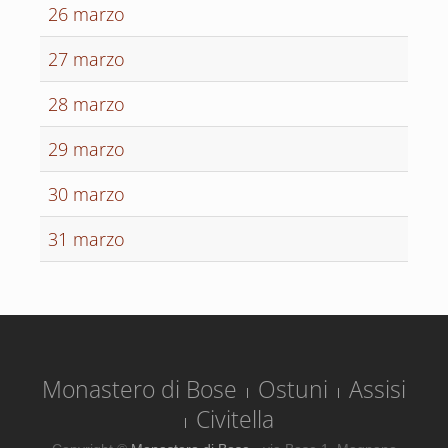
26 marzo
27 marzo
28 marzo
29 marzo
30 marzo
31 marzo
Monastero di Bose
Ostuni
Assisi
Civitella