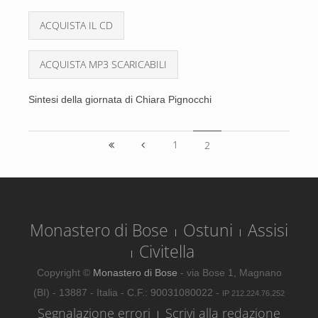
ACQUISTA IL CD
ACQUISTA MP3 SCARICABILI
Sintesi della giornata di Chiara Pignocchi
1
2
Monastero di Bose
Ostuni
Assisi
Civitella
Copyright ©
Monastero di Bose
- via Bose 1, Magnano
(BI) - 13887 - Italia - C.F.: 90031080022 -
IP 212.224.76.252
Segnalazione errori
Scrivi alla redazione