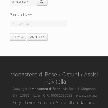
Parola chiave
Monastero di Bose
Ostuni
Assisi
Civitella
Copyright ©
Monastero di Bose
- via Bose 1, Magnano
(BI) - 13887 - Italia - C.F.: 90031080022 -
IP 212.224.76.252
Segnalazione errori
Scrivi alla redazione