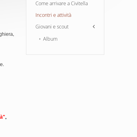
Come arrivare a Civitella
Incontri e attività
Giovani e scout
ghiera,
Album
e.
tà"
,