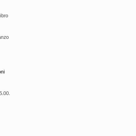
ibro
ranzo
oni
5.00.