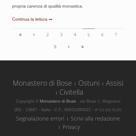
propria carenza di qualità monastica.
Continua la lettura
2
3
4
6
7
5
8
Monastero di Bose
Ostuni
Assisi
Civitella
Copyright ©
Monastero di Bose
- via Bose 1, Magnano
(BI) - 13887 - Italia - C.F.: 90031080022 -
IP 212.224.76.252
Segnalazione errori
Scrivi alla redazione
Privacy