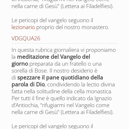
nella carne di Gesù” (Lettera ai Filadelfiesi).
Le pericopi del vangelo seguono il
lezionario
proprio del nostro monastero.
di coloro che hanno fatto vivere i fratelli
con tutta la loro esistenza
VDGQUA26
Maggio
In questa rubrica giornaliera vi proponiamo
la
meditazione del Vangelo del
Giorno per giorno le ricorrenze ecumeniche
giorno
preparata da un fratello o una
sorella di Bose. Il nostro desiderio è
di
spezzare il pane quotidiano della
parola di Dio
, condividendo la lectio divina
fatta nella solitudine della cella monastica.
Per tutti il fine è quello indicato da Ignazio
di coloro che hanno fatto vivere i fratelli
d’Antiochia, “rifugiarmi nel Vangelo come
con tutta la loro esistenza
nella carne di Gesù” (Lettera ai Filadelfiesi).
Giugno
Le pericopi del vangelo seguono il
Giorno per giorno le ricorrenze ecumeniche