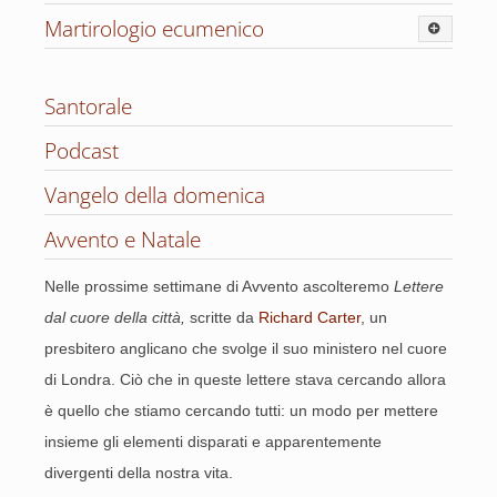
Martirologio ecumenico
Gennaio
Santorale
Podcast
Giorno per giorno le ricorrenze ecumeniche
Vangelo della domenica
Avvento e Natale
Nelle prossime settimane di Avvento ascolteremo
Lettere
di coloro che hanno fatto vivere i fratelli
dal cuore della città,
scritte da
Richard Carter
, un
con tutta la loro esistenza
presbitero anglicano che svolge il suo ministero nel cuore
Febbraio
di Londra. Ciò che in queste lettere stava cercando allora
è quello che stiamo cercando tutti: un modo per mettere
Giorno per giorno le ricorrenze ecumeniche
insieme gli elementi disparati e apparentemente
divergenti della nostra vita.