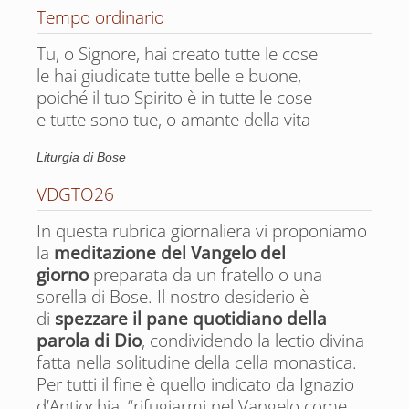
Tempo ordinario
Tu, o Signore, hai creato tutte le cose
di coloro che hanno fatto vivere i fratelli
le hai giudicate tutte belle e buone,
con tutta la loro esistenza
poiché il tuo Spirito è in tutte le cose
Marzo
e tutte sono tue, o amante della vita
Giorno per giorno le ricorrenze ecumeniche
Liturgia di Bose
VDGTO26
In questa rubrica giornaliera vi proponiamo
la
meditazione del Vangelo del
giorno
preparata da un fratello o una
di coloro che hanno fatto vivere i fratelli
sorella di Bose. Il nostro desiderio è
con tutta la loro esistenza
di
spezzare il pane quotidiano della
Aprile
parola di Dio
, condividendo la lectio divina
fatta nella solitudine della cella monastica.
Giorno per giorno le ricorrenze ecumeniche
Per tutti il fine è quello indicato da Ignazio
d’Antiochia, “rifugiarmi nel Vangelo come