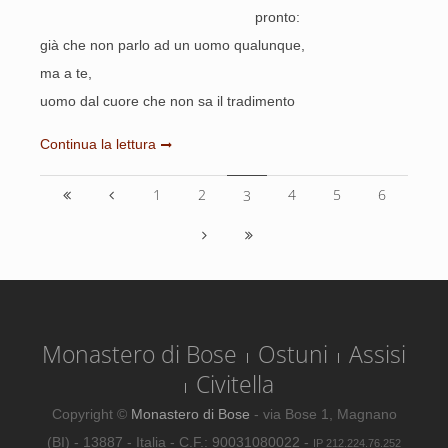
pronto:
già che non parlo ad un uomo qualunque,
ma a te,
uomo dal cuore che non sa il tradimento
Continua la lettura
1
2
4
5
6
3
Monastero di Bose
Ostuni
Assisi
Civitella
Copyright ©
Monastero di Bose
- via Bose 1, Magnano
(BI) - 13887 - Italia - C.F.: 90031080022 -
IP 212.224.76.252