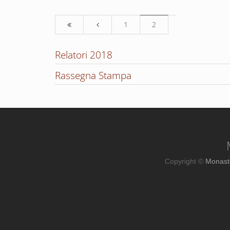
1
2
Relatori 2018
Rassegna Stampa
Copyright ©
Monast