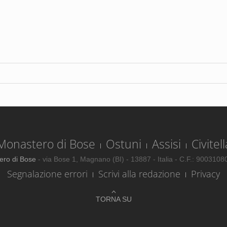
Monastero di Bose
Ostuni
Assisi
Civitell
ero di Bose
- via Bose 1, Magnano (BI) - 13887 - Italia - C.F.: 900310
Segnalazione errori
Scrivi alla redazione
Privacy
TORNA SU