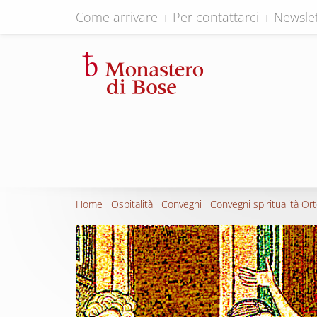
Come arrivare
Per contattarci
Newslet
Home
Ospitalità
Convegni
Convegni spiritualità Or