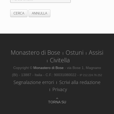
Monastero di Bose
Ostuni
Assisi
Civitella
Copyright ©
Monastero di Bose
- via Bose 1, Magnano
(BI) - 13887 - Italia - C.F.: 90031080022 -
IP 212.224.76.252
Segnalazione errori
Scrivi alla redazione
Privacy
TORNA SU