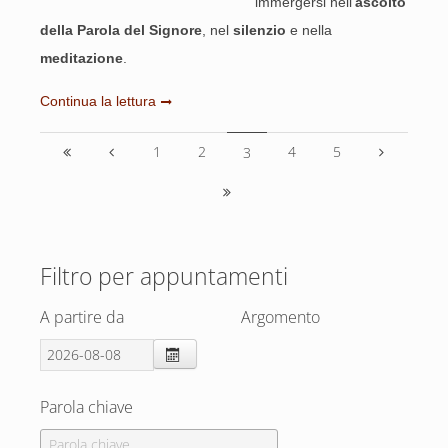
immergersi nell’
ascolto
della Parola del Signore
, nel
silenzio
e nella
meditazione
.
Continua la lettura
1
2
4
5
3
Filtro per appuntamenti
A partire da
Argomento
Parola chiave