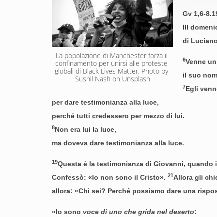
Gv 1,6-8.1
III domeni
di Lucian
La popolazione di Manchester forza il 
6
Venne un
confinamento per unirsi alle proteste 
globali di Black Lives Matter. Photo by 
il suo nom
Sushil Nash on Unsplash
7
Egli ven
per dare testimonianza alla luce,
perché tutti credessero per mezzo di lui.
8
Non era lui la luce,
ma doveva dare testimonianza alla luce.
19
Questa è la testimonianza di Giovanni, quando i 
21
Confessò: «Io non sono il Cristo».
Allora gli ch
allora: «Chi sei? Perché possiamo dare una rispo
«Io sono
voce di uno che grida nel deserto
: