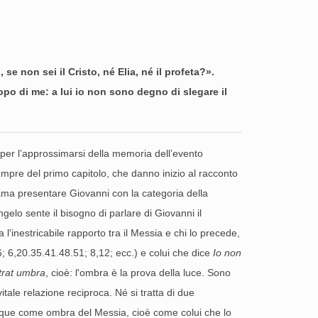
se non sei il Cristo, né Elia, né il profeta?».
opo di me: a lui io non sono degno di slegare il
a per l’approssimarsi della memoria dell’evento
sempre del primo capitolo, che danno inizio al racconto
o ama presentare Giovanni con la categoria della
gelo sente il bisogno di parlare di Giovanni il
'inestricabile rapporto tra il Messia e chi lo precede,
; 6,20.35.41.48.51; 8,12; ecc.) e colui che dice
Io non
rat umbra
, cioè: l'ombra è la prova della luce. Sono
ale relazione reciproca. Né si tratta di due
dunque come ombra del Messia, cioè come colui che lo