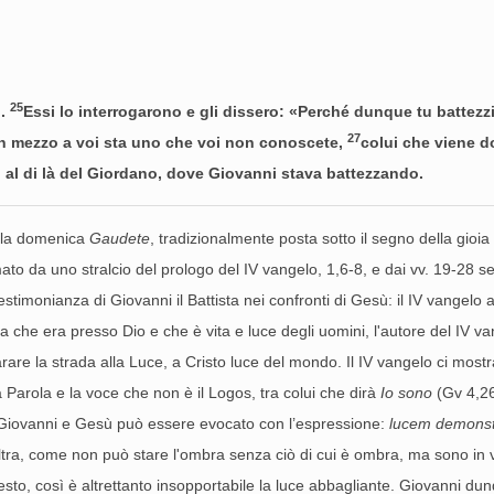
25
i.
Essi lo interrogarono e gli dissero: «Perché dunque tu battezzi, 
27
 In mezzo a voi sta uno che voi non conoscete,
colui che viene d
 al di là del Giordano, dove Giovanni stava battezzando.
– la domenica
Gaudete
, tradizionalmente posta sotto il segno della gioi
mato da uno stralcio del prologo del IV vangelo, 1,6-8, e dai vv. 19-28 
estimonianza di Giovanni il Battista nei confronti di Gesù: il IV vangel
 che era presso Dio e che è vita e luce degli uomini, l'autore del IV van
 la strada alla Luce, a Cristo luce del mondo. Il IV vangelo ci mostra l
a Parola e la voce che non è il Logos, tra colui che dirà
Io sono
(Gv 4,26
ra Giovanni e Gesù può essere evocato con l’espressione:
lucem demonst
ra, come non può stare l'ombra senza ciò di cui è ombra, ma sono in vit
pesto, così è altrettanto insopportabile la luce abbagliante. Giovanni 