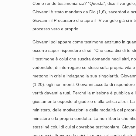
Come rende testimonianza? “Questa”, dice il vangelo,
Giovanni è stato mandato da Dio (1,6), sacerdoti e scri
Giovanni il Precursore che apre il IV vangelo già si i
processo vero e proprio.
Giovanni poi appare come testimone anzitutto in quan
occorre saper rispondere di sé: “Che cosa dici di te st
il testimone è colui che suscita domande negli altri, non
vedendolo, di interrogare se stessi sulla propria vita e
mettono in crisi e indagano la sua singolarità. Giova
(1,20): egli non mentì. Giovanni accetta di risponder
verità davanti a tutti. Perché la missione è pubblica e
giustamente esposto al giudizio e alla critica altrui. L
ministero, delle motivazioni e delle modalità del proprio
ministero e la propria condotta. La non-libertà che rifi
stessi né colui di cui si dovrebbe testimoniare. Giovan
non passi attraverso la crisi, la messa al vaglio di sé, i