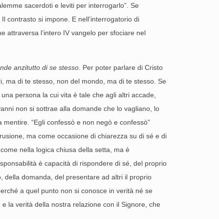
mme sacerdoti e leviti per interrogarlo”. Se
l contrasto si impone. E nell’interrogatorio di
 attraversa l’intero IV vangelo per sfociare nel
nde anzitutto di se stesso
. Per poter parlare di Cristo
tri, ma di te stesso, non del mondo, ma di te stesso. Se
 una persona la cui vita è tale che agli altri accade,
ovanni non si sottrae alla domande che lo vagliano, lo
za mentire. “Egli confessò e non negò e confessò”
trusione, ma come occasione di chiarezza su di sé e di
, come nella logica chiusa della setta, ma è
esponsabilità è capacità di rispondere di sé, del proprio
to, della domanda, del presentare ad altri il proprio
, perché a quel punto non si conosce in verità né se
e la verità della nostra relazione con il Signore, che