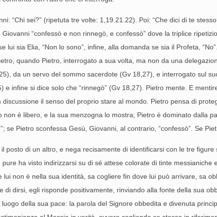
“Chi sei?” (ripetuta tre volte: 1,19.21.22). Poi: “Che dici di te stesso?”
Giovanni “confessò e non rinnegò, e confessò” dove la triplice ripetizio
e lui sia Elia, “Non lo sono”, infine, alla domanda se sia il Profeta, “No
i Pietro, quando Pietro, interrogato a sua volta, ma non da una delegazi
,25), da un servo del sommo sacerdote (Gv 18,27), e interrogato sul s
 e infine si dice solo che “rinnegò” (Gv 18,27). Pietro mente. E mentir
discussione il senso del proprio stare al mondo. Pietro pensa di protegge
 non è libero, e la sua menzogna lo mostra; Pietro è dominato dalla paur
”; se Pietro sconfessa Gesù, Giovanni, al contrario, “confessò”. Se Piet
sto di un altro, e nega recisamente di identificarsi con le tre figure sal
 pure ha visto indirizzarsi su di sé attese colorate di tinte messianiche 
e lui non è nella sua identità, sa cogliere fin dove lui può arrivare, sa ob
di dirsi, egli risponde positivamente, rinviando alla fonte della sua obbe
l luogo della sua pace: la parola del Signore obbedita e divenuta princi