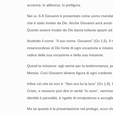
accenna, lo abbozza, lo prefigura.
Nei vv. 6-8 Giovanni è presentato come uomo mandato d
che è stato inviato da Dio. Anche Giovanni avrà avuto 
Questo essere inviato da Dio lascia tuttavia spazio ad
Anzitutto il
nome
: “Il suo nome: Giovanni” (Gv 1,6). I
misericordioso di Dio fonte di ogni vocazione e mission
radice della sua vocazione e della sua missione.
Quindi la
missione
: egli venne per la testimonianza, 
Messia. Così Giovanni diviene figura di ogni credent
Infine
ciò che lui non è
: “Non era lui la luce” (Gv 1,8)
Cristo, e nessuno può dire in verità “Io sono”, nemmeno
identità è parzialità, è rigetto di onnipotenza e accogli
Ma se questa è la presentazione nel prologo, ecco che