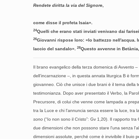
Rendete diritta la via del Signore
,
come disse il profeta Isaia».
24
Quelli che erano stati inviati venivano dai farise
26
Giovanni rispose loro: «Io battezzo nell'acqua.
28
laccio del sandalo».
Questo avvenne in Betània,
Il brano evangelico della terza domenica di Avvento 
dell’incarnazione –, in questa annata liturgica B è for
giovanneo. Ciò che unisce i due brani è il tema della t
testimonianza. Dopo aver presentato il Verbo, la Parola
Precursore, di colui che venne come lampada a preparare
tra la Luce e chi l'annuncia senza essere la luce, tra l
sono
(“Io non sono il Cristo”: Gv 1,20). Il rapporto t
due dimensioni che non possono stare l'una senza l'alt
dimensioni assolute, perché come è invivibile il buio 