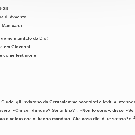
9-28
ca di Avvento
o Manicardi
 uomo mandato da Dio:
e era Giovanni.
ne come testimone
Giudei gli inviarono da Gerusalemme sacerdoti e leviti a interroga
iesero: «Chi sei, dunque? Sei tu Elia?». «Non lo sono», disse. «Sei
sta a coloro che ci hanno mandato. Che cosa dici di te stesso?».