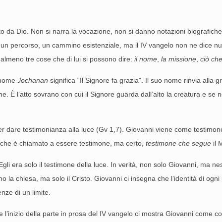
a Dio. Non si narra la vocazione, non si danno notazioni biografiche, n
un percorso, un cammino esistenziale, ma il IV vangelo non ne dice nulla
 almeno tre cose che di lui si possono dire:
il nome
,
la missione
,
ciò che
l nome
Jochanan
significa “Il Signore fa grazia”. Il suo nome rinvia alla g
e. È l’atto sovrano con cui il Signore guarda dall’alto la creatura e se n
per dare testimonianza alla luce (Gv 1,7). Giovanni viene come testimone
e che è chiamato a essere testimone, ma certo,
testimone che segue
il 
. Egli era solo il testimone della luce. In verità, non solo Giovanni, ma 
 la chiesa, ma solo il Cristo. Giovanni ci insegna che l’identità di ogni
enze di un limite.
 l’inizio della parte in prosa del IV vangelo ci mostra Giovanni come c