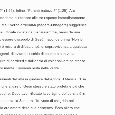
 (1,22). Infine: “Perché battezzi?” (1,25). Alla
ne forse si riferisce alle tre risposte immediatamente
”. Ma il verbo
arnéomai
(negare-rinnegare) suggerisce
one ufficiale inviata da Gerusalemme, bensì da una
uo essere discepolo di Gesù, risponde prima “Non lo
e è misura di difesa di sé, di sopravvivenza a qualcosa
rsi, di evitare il rischio di essere a sua volta
a di perdersi e dall’ansia di voler salvare se stesso.
ro mente, Giovanni resta nella verità.
ienti dell’attesa giudaica dell’epoca: il Messia, l’Elia
e che al dire di Gesù stesso è stato profeta e più che
bedire. Dopo aver rifiutato la vertigine del porsi più in
dienza, la Scrittura: “Io, voce di chi grida nel
pio ordinatore della sua esistenza. Ecco allora che