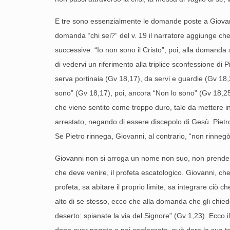
E tre sono essenzialmente le domande poste a Giovanni: 
domanda “chi sei?” del v. 19 il narratore aggiunge che 
successive: “Io non sono il Cristo”, poi, alla domanda s
di vedervi un riferimento alla triplice sconfessione d
serva portinaia (Gv 18,17), da servi e guardie (Gv 18
sono” (Gv 18,17), poi, ancora “Non lo sono” (Gv 18,25)
che viene sentito come troppo duro, tale da mettere in 
arrestato, negando di essere discepolo di Gesù. Pietro
Se Pietro rinnega, Giovanni, al contrario, “non rinnegò
Giovanni non si arroga un nome non suo, non prende il po
che deve venire, il profeta escatologico. Giovanni, che
profeta, sa abitare il proprio limite, sa integrare ciò ch
alto di se stesso, ecco che alla domanda che gli chiede 
deserto: spianate la via del Signore” (Gv 1,23). Ecco i