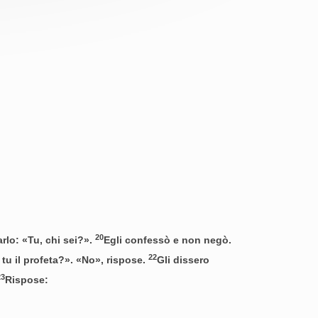
20
rlo: «Tu, chi sei?».
Egli confessò e non negò.
22
 tu il profeta?». «No», rispose.
Gli dissero
23
Rispose: