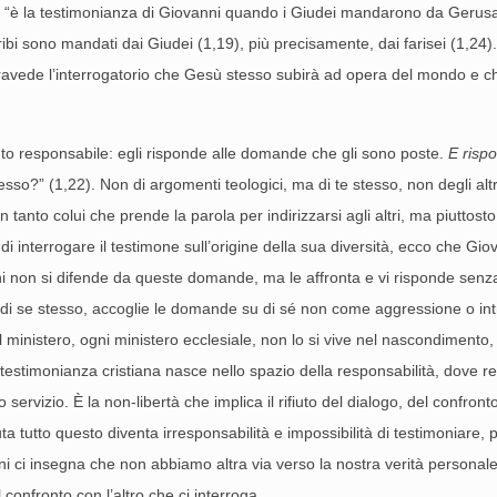
 “è la testimonianza di Giovanni quando i Giudei mandarono da Gerusale
bi sono mandati dai Giudei (1,19), più precisamente, dai farisei (1,24). I
ntravede l’interrogatorio che Gesù stesso subirà ad opera del mondo e che
to responsabile: egli risponde alle domande che gli sono poste.
E rispo
esso?” (1,22). Non di argomenti teologici, ma di te stesso, non degli al
 tanto colui che prende la parola per indirizzarsi agli altri, ma piuttosto
 di interrogare il testimone sull’origine della sua diversità, ecco che Gi
nni non si difende da queste domande, ma le affronta e vi risponde sen
e di se stesso, accoglie le domande su di sé non come aggressione o in
 il ministero, ogni ministero ecclesiale, non lo si vive nel nascondimento
a testimonianza cristiana nasce nello spazio della responsabilità, dove r
 servizio. È la non-libertà che implica il rifiuto del dialogo, del confron
uta tutto questo diventa irresponsabilità e impossibilità di testimoniare
ni ci insegna che non abbiamo altra via verso la nostra verità personale 
l confronto con l’altro che ci interroga.