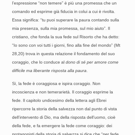
l’espressione “non temere” è più una promessa che un
comando ed esprime già fiducia in colui a cui è rivolta.
Essa significa: “tu puoi superare la paura contando sulla
mia presenza, sulla mia promessa, sul mio aiuto”. Il
cristiano, che fonda la sua fede sul Risorto che ha detto:
“Io sono con voi tutti i giorni, fino alla fine del mondo” (Mt
28,20) trova in questa relazione il fondamento del suo
coraggio, che lo conduce al
dono di sé per amore come
difficile ma liberante risposta alla paura
.
Sì, la fede è coraggiosa e ispira coraggio. Non
incoscienza e non temerarietà. Il coraggio esprime la
fede. Il capitolo undicesimo della lettera agli Ebrei
ripercorre la storia della salvezza non dal punto di vista
dell’intervento di Dio, ma della risposta dell’uomo, cioè
della fede, e fa emergere la fede come coraggio: dei
protagonisti della storia di salvezza si dice che “per fede,