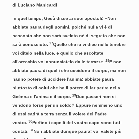
di Luciano Manicardi
In quel tempo, Gesù disse ai suoi apostoli: «Non
abbiate paura degli uomini, poiché nulla vi è di
nascosto che non sarà svelato né di segreto che non
27
sarà conosciuto.
Quello che io vi dico nelle tenebre
voi ditelo nella luce, e quello che ascoltate
28
all'orecchio voi annunciatelo dalle terrazze.
E non
abbiate paura di quelli che uccidono il corpo, ma non
hanno potere di uccidere l'anima; abbiate paura
piuttosto di colui che ha il potere di far perire nella
29
Geènna e l'anima e il corpo.
Due passeri non si
vendono forse per un soldo? Eppure nemmeno uno
di essi cadrà a terra senza il volere del Padre
30
vostro.
Perfino i capelli del vostro capo sono tutti
31
contati.
Non abbiate dunque paura: voi valete più