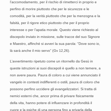
l’accomodamento, per il rischio di rimetterci in proprio e
perfino di morire piuttosto che per le sicurezze e le
comodità, per la verità piuttosto che per la menzogna e la
falsità, per il rigore etico piuttosto che per il proprio
interesse o per l’apatia morale. Questo viene richiesto al
discepolo inviato in missione, sulle tracce del suo Signore
e Maestro, affinché si avveri la sua parola: “Dove sono io,
là sarà anche il mio servo” (Gv 12,26).
L’avvertimento ripetuto come un ritornello da Gesù in
queste istruzioni ai suoi discepoli è quello a non temere, a
non avere paura. Paura di coloro a cui viene annunciato il
vangelo in contesti indifferenti o ostili, paura di coloro che
possono perfino uccidere gli evangelizzatori. Si tratta di
nemici esterni che, ancor prima di privare fisicamente
della vita, hanno potere di influenzare in profondità il
cuore e la psiche di una persona fino a privarla della