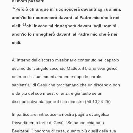
di molti passeri!
32
Perciò chiunque mi riconoscerà davanti agli uomini,
anch'io lo riconoscerò davanti al Padre mio che è nei
33
cieli;
chi invece mi rinnegherà davanti agli uomini,
anch'io lo rinnegherò davanti al Padre mio che è nei
cieli.
All’interno del discorso missionario contenuto nel capitolo
decimo del vangelo secondo Matteo, il brano evangelico
odierno si situa immediatamente dopo le parole
sapienziali di Gesù che proclamano che un discepolo non
è da più del suo maestro, anzi, è già tanto se un
discepolo diventa come il suo maestro (Mt 10,24-25).
In particolare, introduce la nostra pagina evangelica
l’avvertimento forte di Gesù: “Se hanno chiamato
Beelzebùl il padrone di casa, quanto più quelli della sua