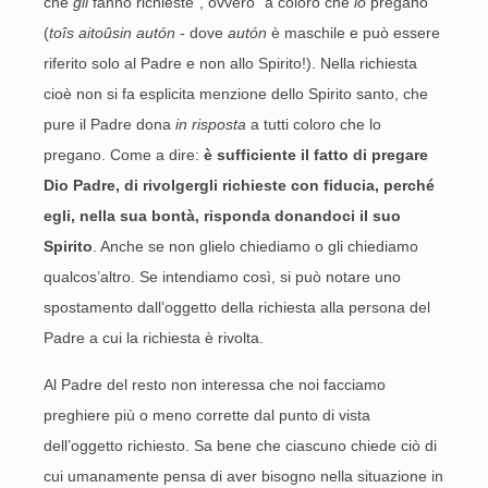
che
gli
fanno richieste”, ovvero “a coloro che
lo
pregano”
(
toîs aitoûsin autón
- dove
autón
è maschile e può essere
riferito solo al Padre e non allo Spirito!). Nella richiesta
cioè non si fa esplicita menzione dello Spirito santo, che
pure il Padre dona
in risposta
a tutti coloro che lo
pregano. Come a dire:
è sufficiente il fatto di pregare
Dio Padre, di rivolgergli richieste con fiducia, perché
egli, nella sua bontà, risponda donandoci il suo
Spirito
. Anche se non glielo chiediamo o gli chiediamo
qualcos’altro. Se intendiamo così, si può notare uno
spostamento dall’oggetto della richiesta alla persona del
Padre a cui la richiesta è rivolta.
Al Padre del resto non interessa che noi facciamo
preghiere più o meno corrette dal punto di vista
dell’oggetto richiesto. Sa bene che ciascuno chiede ciò di
cui umanamente pensa di aver bisogno nella situazione in