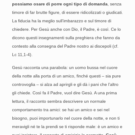
possiamo osare di porre ogni tipo di domanda
, senza
timore di far brutte figure, di essere ridicolizzati o giudicati.
La fiducia ha la meglio sull’imbarazzo e sul timore di
chiedere. Per Gesù anche con Dio, il Padre, è così. Ce lo
dicono questi insegnamenti sulla preghiera che fanno da
contesto alla consegna del Padre nostro ai discepoli (cf.
Lc 11,1-4).
Gesù racconta una parabola: un uomo bussa nel cuore
della notte alla porta di un amico, finché questi – sia pure
controvoglia – si alza ad aprirgli e gli dà i pani che l’altro
gli chiede. Così fa il Padre, vuol dire Gesù. A una prima
lettura, il racconto sembra descrivere un normale
comportamento tra amici: se hai un amico e sei nel
bisogno, puoi importunarlo nel cuore della notte, e non ti
meravigli né te la prendi se ti risponde male: è un amico e