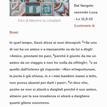
Dal Vangelo
secondo Luca
- Lc 11,5-13
Foto di Messrro su Unsplash
(
Lezionario di
Bose
)
5
In quel tempo, Gesù disse ai suoi discepoli:
«Se uno
di voi ha un amico e a mezzanotte va da lui a dirgli:
6
«Amico, prestami tre pani,
perché è giunto da me un
7
amico da un viaggio e non ho nulla da offrirgli»,
e se
quello dall'interno gli risponde: «Non m'importunare,
la porta è già chiusa, io e i miei bambini siamo a letto,
8
non posso alzarmi per darti i pani»,
vi dico che,
anche se non si alzerà a darglieli perché è suo amico,
almeno per la sua invadenza si alzerà a dargliene
quanti gliene occorrono.