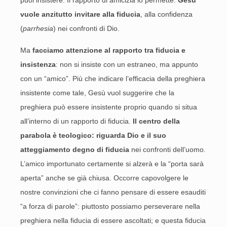
puoi insistere. Il rapporto di amicizia lo permette.
Gesù
vuole anzitutto invitare alla fiducia
, alla confidenza
(
parrhesia
) nei confronti di Dio.
Ma
facciamo attenzione al rapporto tra fiducia e
insistenza
: non si insiste con un estraneo, ma appunto
con un “amico”. Più che indicare l’efficacia della preghiera
insistente come tale, Gesù vuol suggerire che la
preghiera può essere insistente proprio quando si situa
all’interno di un rapporto di fiducia.
Il centro della
parabola è teologico: riguarda Dio e il suo
atteggiamento degno di fiducia
nei confronti dell’uomo.
L’amico importunato certamente si alzerà e la “porta sarà
aperta” anche se già chiusa. Occorre capovolgere le
nostre convinzioni che ci fanno pensare di essere esauditi
“a forza di parole”: piuttosto possiamo perseverare nella
preghiera nella fiducia di essere ascoltati; e questa fiducia