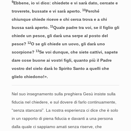
9
Ebbene, io vi dico: chiedete e vi sarà dato, cercate e
10
troverete, bussate e vi sarà aperto.
Perché
chiunque chiede riceve e chi cerca trova e a chi
11
bussa sarà aperto.
Quale padre tra voi, se il figlio gli
chiede un pesce, gli darà una serpe al posto del
12
pesce?
O se gli chiede un uovo, gli darà uno
13
scorpione?
Se voi dunque, che siete cattivi, sapete
dare cose buone ai vostri figli, quanto più il Padre
vostro del cielo darà lo Spirito Santo a quelli che
glielo chiedono!».
Nel suo insegnamento sulla preghiera Gesù insiste sulla
fiducia nel chiedere, e sul dovere di farlo continuamente,
“senza stancarsi”. La nostra esperienza ci dice che è solo
in un rapporto di piena fiducia e davanti a una persona
dalla quale ci sappiamo amati senza riserve, che