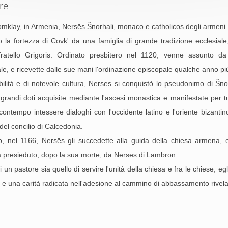
re
mklay, in Armenia, Nersēs Šnorhali, monaco e catholicos degli armeni.
 la fortezza di Covk' da una famiglia di grande tradizione ecclesia
ratello Grigoris. Ordinato presbitero nel 1120, venne assunto da 
le, e ricevette dalle sue mani l'ordinazione episcopale qualche anno più
lità e di notevole cultura, Nerses si conquistò lo pseudonimo di Šnor
 grandi doti acquisite mediante l'ascesi monastica e manifestate per tutt
contempo intessere dialoghi con l'occidente latino e l'oriente bizantin
el concilio di Calcedonia.
llo, nel 1166, Nersēs gli succedette alla guida della chiesa armena
rà presieduto, dopo la sua morte, da Nersēs di Lambron.
pastore sia quello di servire l'unità della chiesa e fra le chiese, egl
 e una carità radicata nell'adesione al cammino di abbassamento rivela