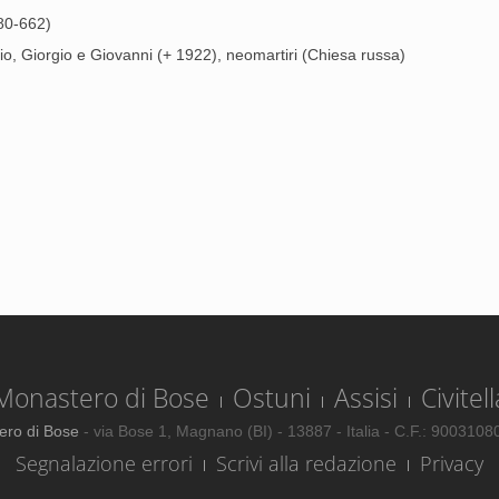
580-662)
o, Giorgio e Giovanni (+ 1922), neomartiri (Chiesa russa)
Monastero di Bose
Ostuni
Assisi
Civitell
ero di Bose
- via Bose 1, Magnano (BI) - 13887 - Italia - C.F.: 900310
Segnalazione errori
Scrivi alla redazione
Privacy