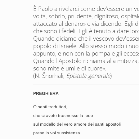
È Paolo a rivelarci come dev'essere un v
volta, sobrio, prudente, dignitoso, ospita
attaccato al denaro» e via dicendo. Egli de
che sono i fedeli. Egli è tenuto a dare l
Quando diciamo che il vescovo dev'essere
popolo di Israele. Allo stesso modo i nu
appunto, e non con la pompa e gli eccess
Quando l'Apostolo richiama alla mitezza,
sono mite e umile di cuore».
(N. Šnorhali,
Epistola generale
)
PREGHIERA
O santi traduttori,
che ci avete trasmesso la fede
sul modello del vero amore dei santi apostoli
prese in voi sussistenza