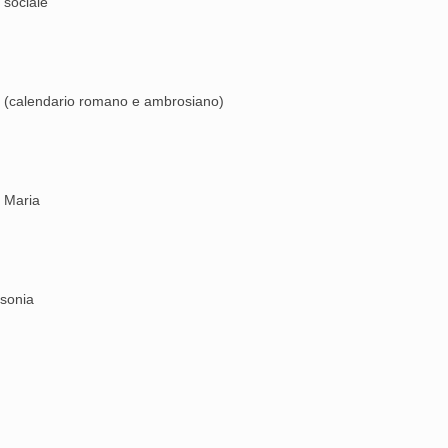
 sociale
tiri (calendario romano e ambrosiano)
 Maria
ssonia