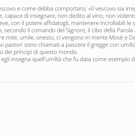
escovo e come debba comportarsi: «Il vescovo sia irre
le, capace di insegnare, non dedito al vino, non violen
ve, con il potere affidatogli, mantenere incrollabili le 
oro, secondo il comando del Signore, il cibo della Paro
 mite, umile, onesto, ci vengono in mente Mosè e Dav
ovi pastori sono chiamati a pascere il gregge con umil
i dei principi di questo mondo.
 egli insegna quell'umiltà che fu data come esempio d