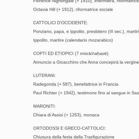
Florence Nightingale (+ 1910), infermiera, riformatrice
Octavia Hill (+ 1912), riformatrice sociale
CATTOLICI D'OCCIDENTE:
Ponziano, papa, e Ippolito, presbitero (III sec.), mar
Ippolito, martire (calendario mozarabico)
COPTI ED ETIOPICI (7 misrā/naḥasē):
Annuncio a Gioacchino che Anna concepirà la vergine
LUTERANI:
Radegonda (+ 587), benefattrice in Francia
Paul Richter (+ 1942), testimone fino al sangue in Sa
MARONITI:
Chiara di Assisi (+ 1253), monaca
ORTODOSSI E GRECO-CATTOLICI:
Chiusura della festa della Trasfigurazione