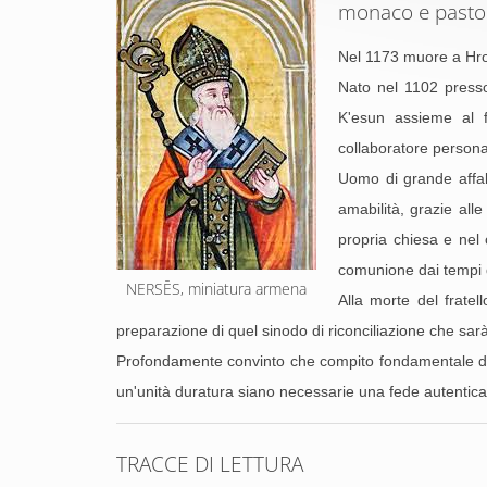
monaco e pasto
Nel 1173 muore a Hro
Nato nel 1102 presso
K'esun assieme al f
collaboratore persona
Uomo di grande affabi
amabilità, grazie alle
propria chiesa e nel 
comunione dai tempi d
NERSĒS, miniatura armena
Alla morte del frate
preparazione di quel sinodo di riconciliazione che sa
Profondamente convinto che compito fondamentale di un 
un'unità duratura siano necessarie una fede autentica
TRACCE DI LETTURA