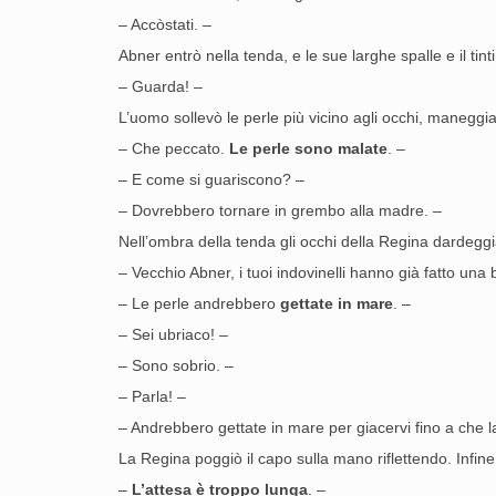
– Accòstati. –
Abner entrò nella tenda, e le sue larghe spalle e il tint
– Guarda! –
L’uomo sollevò le perle più vicino agli occhi, maneggi
– Che peccato.
Le perle sono malate
. –
– E come si guariscono? –
– Dovrebbero tornare in grembo alla madre. –
Nell’ombra della tenda gli occhi della Regina dardeggi
– Vecchio Abner, i tuoi indovinelli hanno già fatto una b
– Le perle andrebbero
gettate in mare
. –
– Sei ubriaco! –
– Sono sobrio. –
– Parla! –
– Andrebbero gettate in mare per giacervi fino a che la
La Regina poggiò il capo sulla mano riflettendo. Infine
–
L’attesa è troppo lunga
. –