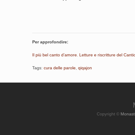
Per approfondire:
Il più bel canto d’amore. Letture e riscritture del Canti
Tags:
cura delle parole
,
qiqajon
Copyright ©
Monast