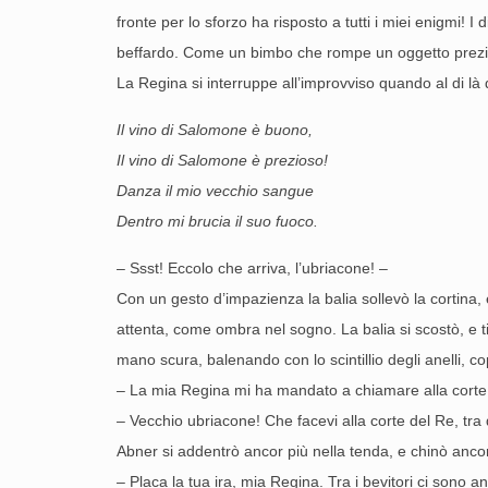
fronte per lo sforzo ha risposto a tutti i miei enigmi! I
beffardo. Come un bimbo che rompe un oggetto prezios
La Regina si interruppe all’improvviso quando al di là
Il vino di Salomone è buono,
Il vino di Salomone è prezioso!
Danza il mio vecchio sangue
Dentro mi brucia il suo fuoco.
– Ssst! Eccolo che arriva, l’ubriacone! –
Con un gesto d’impazienza la balia sollevò la cortina, e
attenta, come ombra nel sogno. La balia si scostò, e t
mano scura, balenando con lo scintillio degli anelli, c
– La mia Regina mi ha mandato a chiamare alla corte
– Vecchio ubriacone! Che facevi alla corte del Re, tra
Abner si addentrò ancor più nella tenda, e chinò ancor
– Placa la tua ira, mia Regina. Tra i bevitori ci sono an