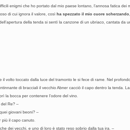
 difficili enigmi che ho portato dal mio paese lontano, l’annosa fatica dei 
o di cui ignora il valore, così
ha spezzato il mio cuore scherzando
 dell’apertura della tenda si sentì la canzone di un ubriaco, cantata da
 il volto toccato dalla luce del tramonto le si fece di rame. Nel profond
intinnante di bracciali il vecchio Abner cacciò il capo dentro la tenda.
oprì la bocca per contenere l’odore del vino.
 del Re? –
 quei giovani beoni? –
 più il capo canuto.
che dei vecchi, e uno di loro è stato reso sobrio dalla tua ira. –