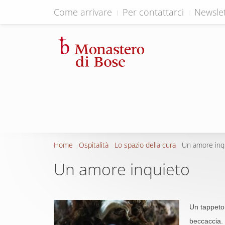
Come arrivare
Per contattarci
Newslet
Home
Ospitalità
Lo spazio della cura
Un amore inq
Un amore inquieto
Un tappeto 
beccaccia. 