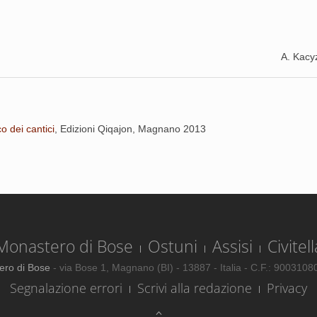
A. Kacy
co dei cantici
, Edizioni Qiqajon, Magnano 2013
Monastero di Bose
Ostuni
Assisi
Civitell
ero di Bose
- via Bose 1, Magnano (BI) - 13887 - Italia - C.F.: 900310
Segnalazione errori
Scrivi alla redazione
Privacy