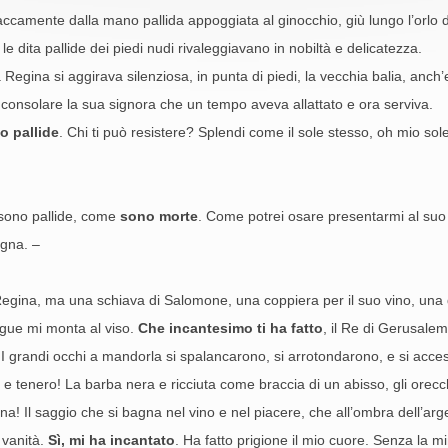
ccamente dalla mano pallida appoggiata al ginocchio, giù lungo l’orlo de
le dita pallide dei piedi nudi rivaleggiavano in nobiltà e delicatezza.
a Regina si aggirava silenziosa, in punta di piedi, la vecchia balia, a
consolare la sua signora che un tempo aveva allattato e ora serviva.
o pallide
. Chi ti può resistere? Splendi come il sole stesso, oh mio sol
 sono pallide, come
sono morte
. Come potrei osare presentarmi al suo
ogna. –
gina, ma una schiava di Salomone, una coppiera per il suo vino, una da
ngue mi monta al viso.
Che incantesimo ti ha fatto
, il Re di Gerusalem
I grandi occhi a mandorla si spalancarono, si arrotondarono, e si acces
 e tenero! La barba nera e ricciuta come braccia di un abisso, gli orecchi
lana! Il saggio che si bagna nel vino e nel piacere, che all’ombra dell’ar
 vanità.
Sì, mi ha incantato
. Ha fatto prigione il mio cuore. Senza la m