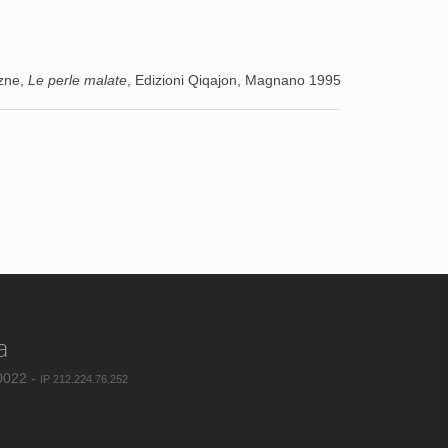
zne,
Le perle malate
, Edizioni Qiqajon, Magnano 1995
a
80022 -
IP 212.224.76.252