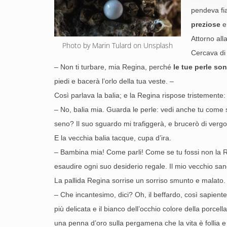
pendeva fia
preziose
e 
Attorno all
Photo by Marin Tulard on Unsplash
Cercava di 
– Non ti turbare, mia Regina, perché
le tue perle son
piedi e bacerà l’orlo della tua veste. –
Così parlava la balia; e la Regina rispose tristemente:
– No, balia mia. Guarda le perle: vedi anche tu come
seno? Il suo sguardo mi trafiggerà, e brucerò di verg
E la vecchia balia tacque, cupa d’ira.
– Bambina mia! Come parli! Come se tu fossi non la Re
esaudire ogni suo desiderio regale. Il mio vecchio sa
La pallida Regina sorrise un sorriso smunto e malato. 
– Che incantesimo, dici? Oh, il beffardo, così sapiente
più delicata e il bianco dell’occhio colore della porcel
una penna d’oro sulla pergamena che la vita è follia e