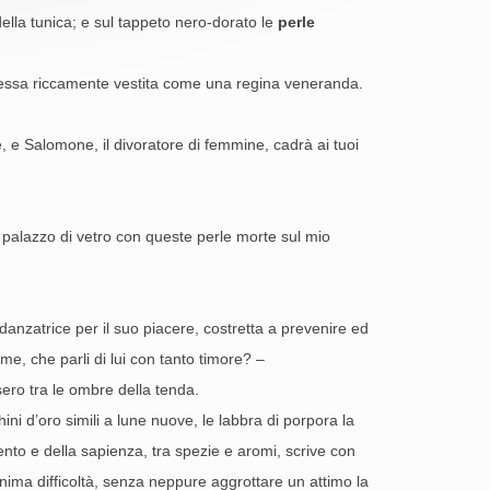
lla tunica; e sul tappeto nero-dorato le
perle
nch’essa riccamente vestita come una regina veneranda.
e, e Salomone, il divoratore di femmine, cadrà ai tuoi
 palazzo di vetro con queste perle morte sul mio
nzatrice per il suo piacere, costretta a prevenire ed
me, che parli di lui con tanto timore? –
ero tra le ombre della tenda.
ni d’oro simili a lune nuove, le labbra di porpora la
gento e della sapienza, tra spezie e aromi, scrive con
inima difficoltà, senza neppure aggrottare un attimo la