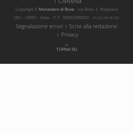
Civitella
Copyright ©
Monastero di Bose
- via Bose 1, Magnano
(BI) - 13887 - Italia - C.F.: 90031080022 -
IP 212.224.76.252
Segnalazione errori
Scrivi alla redazione
Privacy
TORNA SU