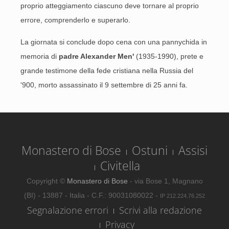
proprio atteggiamento ciascuno deve tornare al proprio
errore, comprenderlo e superarlo.
La giornata si conclude dopo cena con una pannychida in
memoria di
padre Alexander Men'
(1935-1990), prete e
grande testimone della fede cristiana nella Russia del
'900, morto assassinato il 9 settembre di 25 anni fa.
Monastero di Bose
Ostuni
Assisi
Civitella
Copyright ©
Monastero di Bose
- via Bose 1, Magnano
(BI) - 13887 - Italia - C.F.: 90031080022 -
IP 212.224.76.252
Segnalazione errori
Scrivi alla redazione
Privacy