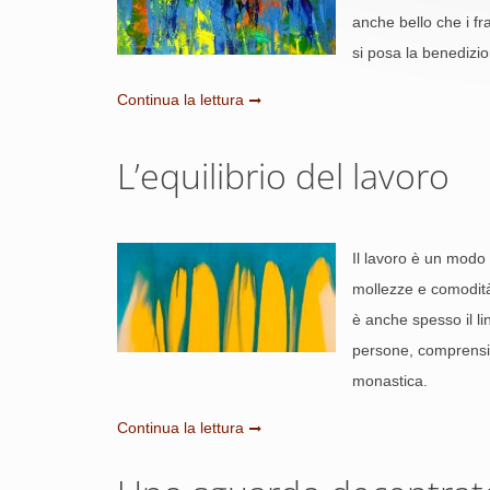
anche bello che i fr
si posa la benedizi
Continua la lettura
L’equilibrio del lavoro
Il lavoro è un modo d
mollezze e comodità,
è anche spesso il l
persone, comprensio
monastica.
Continua la lettura