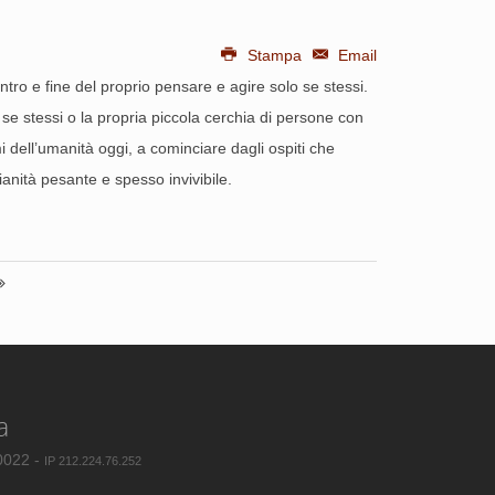
Stampa
Email
entro e fine del proprio pensare e agire solo se stessi.
se stessi o la propria piccola cerchia di persone con
 dell’umanità oggi, a cominciare dagli ospiti che
nità pesante e spesso invivibile.
a
80022 -
IP 212.224.76.252