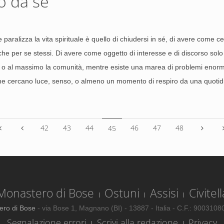
o da sé
 paralizza la vita spirituale è quello di chiudersi in sé, di avere come c
he per se stessi. Di avere come oggetto di interesse e di discorso solo 
e, o al massimo la comunità, mentre esiste una marea di problemi enormi
e cercano luce, senso, o almeno un momento di respiro da una quotidia
42
43
44
46
47
48
45
Monastero di Bose
Ostuni
Assisi
Civitell
ero di Bose
- via Bose 1, Magnano (BI) - 13887 - Italia - C.F.: 900310
Segnalazione errori
Scrivi alla redazione
Privacy