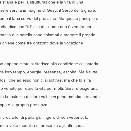
ristiana e per la strutturazione e la vita di una
essere servi a immagine di Gesù, il Servo del Signore:
ente il farsi servo del prossimo. Ma questo principio e
che dice che “il Figlio dell’uomo non è venuto per
ratello e la sorella sono chiamati a mettere il proprio
e alle chiese come tre orizzonti dove la vocazione
o appena citato si riferisce alla condizione celibataria
nte loro tempo, energie, presenza, ascolto. Ma è tutta
ndosi, che ad esso non ci si sottrae, ma che lo si fa
re venuto per dare la vita per molti. Servire esige una
a la tristezza dei loro volti e vi pone rimedio cercando
tempo e la propria presenza.
incrociarlo, di parlargli, fingerò di non vederlo. E
ono a volte modalità di presenza agli altri che si