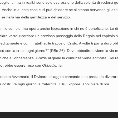
accoglienti, ma in realtà sono solo espressione della volontà di vedersi gen
ri. Anche in questo caso ci si può chiedere se si stanno servendo gli altri
é nella via della gentilezza e del servizio.
 chi lo compie, ma opera anche liberazione in chi ne è beneficiario. Lo 
olare vorrei ricordare un prezioso passaggio della Regola nel capitolo 
editamente e con i fratelli sulle tracce di Cristo. A volte ti parrà duro
sù con la croce ogni giorno?” (RBo 26). Dove obbedire diviene la via m
o che è l’obbedienza. Grazie al quale la comunità viene edificata. Del re
otrebbe essere reso con
Obbediente
.
 il nostro Avversario, il Divisore, si aggira cercando una preda da divorare
per costruire ogni giorno la fraternità. E tu, Signore, abbi pietà di noi.