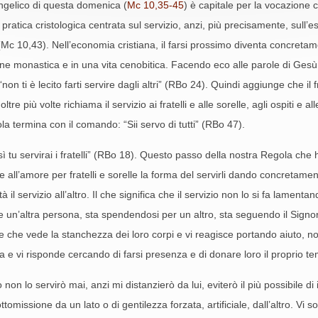
angelico di questa domenica (
Mc 10,35-45
) è capitale per la vocazione c
ratica cristologica centrata sul servizio, anzi, più precisamente, sull’
(Mc 10,43). Nell’economia cristiana, il farsi prossimo diventa concretam
e monastica e in una vita cenobitica. Facendo eco alle parole di Gesù 
on ti è lecito farti servire dagli altri” (RBo 24). Quindi aggiunge che il f
oltre più volte richiama il servizio ai fratelli e alle sorelle, agli ospiti 
a termina con il comando: “Sii servo di tutti” (RBo 47).
sì tu servirai i fratelli” (RBo 18). Questo passo della nostra Regola che h
all’amore per fratelli e sorelle la forma del servirli dando concretame
 servizio all’altro. Il che significa che il servizio non lo si fa lamenta
re un’altra persona, sta spendendosi per un altro, sta seguendo il Signo
ne che vede la stanchezza dei loro corpi e vi reagisce portando aiuto, not
ona e vi risponde cercando di farsi presenza e di donare loro il proprio 
non lo servirò mai, anzi mi distanzierò da lui, eviterò il più possibile di 
omissione da un lato o di gentilezza forzata, artificiale, dall’altro. Vi s