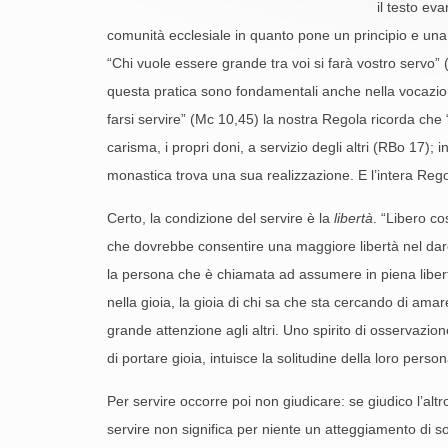
il testo ev
comunità ecclesiale in quanto pone un principio e una p
“Chi vuole essere grande tra voi si farà vostro servo” 
questa pratica sono fondamentali anche nella vocazion
farsi servire” (Mc 10,45) la nostra Regola ricorda che “n
carisma, i propri doni, a servizio degli altri (RBo 17); in
monastica trova una sua realizzazione. E l’intera Regol
Certo, la condizione del servire è la
libertà
. “Libero co
che dovrebbe consentire una maggiore libertà nel dare 
la persona che è chiamata ad assumere in piena libertà il
nella gioia, la gioia di chi sa che sta cercando di ama
grande attenzione agli altri. Uno spirito di osservazio
di portare gioia, intuisce la solitudine della loro pers
Per servire occorre poi non giudicare: se giudico l’altro 
servire non significa per niente un atteggiamento di sott