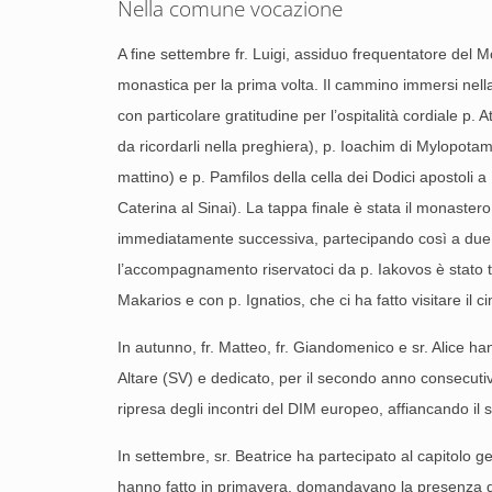
Nella comune vocazione
A fine settembre fr. Luigi, assiduo frequentatore del 
monastica per la prima volta. Il cammino immersi nella 
con particolare gratitudine per l’ospitalità cordiale p
da ricordarli nella preghiera), p. Ioachim di Mylopotam
mattino) e p. Pamfilos della cella dei Dodici apostoli
Caterina al Sinai). La tappa finale è stata il monaste
immediatamente successiva, partecipando così a due vigi
l’accompagnamento riservatoci da p. Iakovos è stato ta
Makarios e con p. Ignatios, che ci ha fatto visitare 
In autunno, fr. Matteo, fr. Giandomenico e sr. Alice ha
Altare (SV) e dedicato, per il secondo anno consecutiv
ripresa degli incontri del DIM europeo, affiancando il 
In settembre, sr. Beatrice ha partecipato al capitolo gen
hanno fatto in primavera, domandavano la presenza di