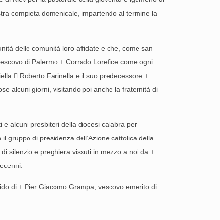
stra compieta domenicale, impartendo al termine la
’unità delle comunità loro affidate e che, come san
rcivescovo di Palermo + Corrado Lorefice come ogni
Biella  Roberto Farinella e il suo predecessore +
 alcuni giorni, visitando poi anche la fraternità di
 alcuni presbiteri della diocesi calabra per
l gruppo di presidenza dell’Azione cattolica della
di silenzio e preghiera vissuti in mezzo a noi da +
decenni.
apido di + Pier Giacomo Grampa, vescovo emerito di