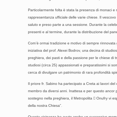
Particolarmente folta è stata la presenza di monaci e 
rappresentanza ufficiale delle varie chiese. Il vescovo
saluto e preso parte a una sessione. Durante la celebr
presenti e al termine, durante la distribuzione del pa
Com’è ormai tradizione e motivo di sempre rinnovata gi
iniziativa del prof. Alexei Bodrov, una decina di studio
preghiera, dei pasti e della passione per le chiese di 
studiosi (circa 25) appassionati e preparatissimi si son
cerca di divulgare un patrimonio di rara profondità spir
Il priore fr. Sabino ha partecipato a Creta ai lavori d
membro da diversi anni. Inattesa e per questo ancor più
sostegno nella preghiera, il Metropolita  Onufry vi 
della nostra Chiesa”.
Questa vicinanza ha avuto anche un successivo momento 