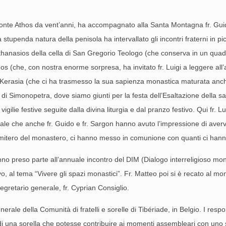
Monte Athos da vent’anni, ha accompagnato alla Santa Montagna fr. Guid
stupenda natura della penisola ha intervallato gli incontri fraterni in p
. Athanasios della cella di San Gregorio Teologo (che conserva in un qua
os (che, con nostra enorme sorpresa, ha invitato fr. Luigi a leggere all’
 a Kerasia (che ci ha trasmesso la sua sapienza monastica maturata anch
ro di Simonopetra, dove siamo giunti per la festa dell’Esaltazione dell
lie festive seguite dalla divina liturgia e dal pranzo festivo. Qui fr. Lu
le che anche fr. Guido e fr. Sargon hanno avuto l’impressione di avervi 
il cimitero del monastero, ci hanno messo in comunione con quanti ci h
nno preso parte all’annuale incontro del DIM (Dialogo interreligioso mona
o, al tema “Vivere gli spazi monastici”. Fr. Matteo poi si è recato al mo
segretario generale, fr. Cyprian Consiglio.
erale della Comunità di fratelli e sorelle di Tibériade, in Belgio. I respo
 una sorella che potesse contribuire ai momenti assembleari con uno s