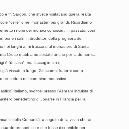
o e fr. Sargon, che invece visitavano quella realtà
iccole “celle” o nei monasteri più grandi. Ricordiamo
dernetto i nomi dei monaci conosciuti in passato, così
ambone i salmi introduttori della preghiera del
e nei lunghi anni trascorsi al monastero di Santa
a santa Croce e abbiamo sostato anche per la domenica
igi è “di casa”, ma l’accoglienza e
già vissuto a lungo. Gli scambi fraterni con p.
anno preceduto nel cammino monastico.
stico) italiano, svoltosi presso l’Ashram induista di
nastero benedettino di Jouarre in Francia per la
nsabili della Comunità, a seguito della visita che ci
guardo prospettico e che fosse disponibile per