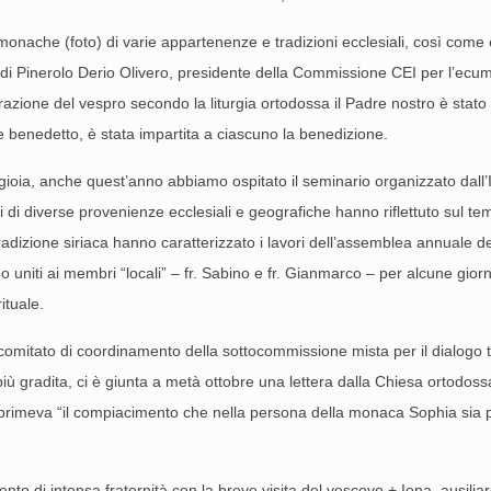
monache (foto) di varie appartenenze e tradizioni ecclesiali, così come 
 di Pinerolo Derio Olivero, presidente della Commissione CEI per l’ecume
azione del vespro secondo la liturgia ortodossa il Padre nostro è stato 
ne benedetto, è stata impartita a ciascuno la benedizione.
oia, anche quest’anno abbiamo ospitato il seminario organizzato dall’Is
si di diverse provenienze ecclesiali e geografiche hanno riflettuto sul tem
tradizione siriaca hanno caratterizzato i lavori dell’assemblea annuale de
o uniti ai membri “locali” – fr. Sabino e fr. Gianmarco – per alcune giorn
ituale.
el comitato di coordinamento della sottocommissione mista per il dialogo 
 gradita, ci è giunta a metà ottobre una lettera dalla Chiesa ortodossa 
esprimeva “il compiacimento che nella persona della monaca Sophia sia 
di intensa fraternità con la breve visita del vescovo + Iona, ausiliare