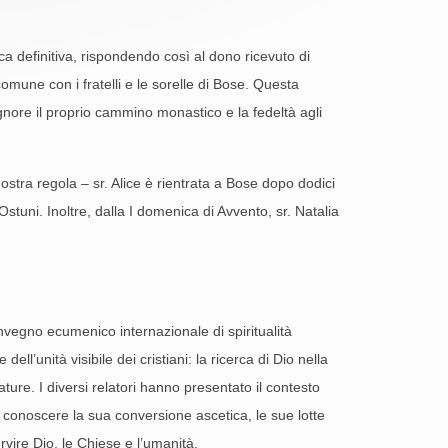
a definitiva, rispondendo così al dono ricevuto di
omune con i fratelli e le sorelle di Bose. Questa
gnore il proprio cammino monastico e la fedeltà agli
nostra regola – sr. Alice è rientrata a Bose dopo dodici
 Ostuni. Inoltre, dalla I domenica di Avvento, sr. Natalia
nvegno ecumenico internazionale di spiritualità
ll’unità visibile dei cristiani: la ricerca di Dio nella
ature. I diversi relatori hanno presentato il contesto
di conoscere la sua conversione ascetica, le sue lotte
rvire Dio, le Chiese e l’umanità.