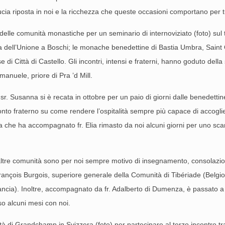
cia riposta in noi e la ricchezza che queste occasioni comportano per t
delle comunità monastiche per un seminario di internoviziato (foto) sul 
 dell’Unione a Boschi; le monache benedettine di Bastia Umbra, Saint 
di Città di Castello. Gli incontri, intensi e fraterni, hanno goduto della
anuele, priore di Pra ’d Mill.
r. Susanna si è recata in ottobre per un paio di giorni dalle benedettine 
ronto fraterno su come rendere l’ospitalità sempre più capace di accoglie
ea che ha accompagnato fr. Elia rimasto da noi alcuni giorni per uno sc
ltre comunità sono per noi sempre motivo di insegnamento, consolazio
François Burgois, superiore generale della Comunità di Tibériade (Belgio)
ncia). Inoltre, accompagnato da fr. Adalberto di Dumenza, è passato a s
so alcuni mesi con noi.
nità di Grandchamp in Svizzera (foto) per partecipare al terzo incontro