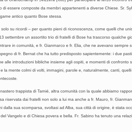
oro di essere composte da membri appartenenti a diverse Chiese. Sr. Sylvi
legame antico quanto Bose stessa.
i solo su ricordi – per quanto pieni di riconoscenza, come quelli che u
il 13 settembre un assortito trio di fratelli di Bose ha trascorso qualche
entrare in comunità, e fr. Gianmarco e fr. Elia, che ne avevano sempre so
mpegno di fr. Bernat che ha tutto predisposto sapientemente: i due pasti 
azione alle introduzioni bibliche insieme agli ospiti, e momenti di confro
e e la mente colmi di volti, immagini, parole e, naturalmente, canti, quell
entecoste.
monastero trappista di Tamié, altra comunità con la quale abbiamo rapport
a riservata dai fratelli non solo a lui ma anche a fr. Mauro, fr. Gianmarco
alla sua scomparsa, svoltasi ad Alba, sua città di origine, è stata occ
 del Vangelo e di Chiesa povera e bella. Fr. Sabino ha tenuto una relaz