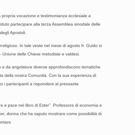
a propria vocazione e testimonianza ecclesiale a
 potuto partecipare alla terza Assemblea sinodale delle
egli Apostoli.
ligioso. In tale veste nel mese di agosto fr. Guido si
 – Unione delle Chiese metodiste e valdesi.
tolo e da angolature diverse approfondiscono tematiche
ta della nostra Comunità. Con la sua esperienza di
to i partecipanti a rispondere al pressante
re e pace nel libro di Ester”. Professore di economia e
Ester, donna che ha saputo mostrare come possibilità di
ontare.