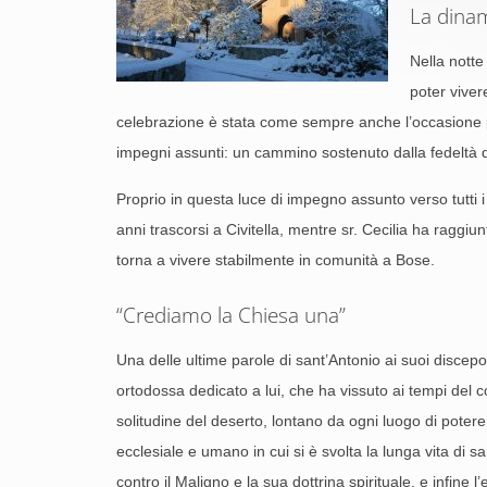
La dinam
Nella notte
poter viver
celebrazione è stata come sempre anche l’occasione per
impegni assunti: un cammino sostenuto dalla fedeltà d
Proprio in questa luce di impegno assunto verso tutti i 
anni trascorsi a Civitella, mentre sr. Cecilia ha raggiun
torna a vivere stabilmente in comunità a Bose.
“Crediamo la Chiesa una”
Una delle ultime parole di sant’Antonio ai suoi discep
ortodossa dedicato a lui, che ha vissuto ai tempi del con
solitudine del deserto, lontano da ogni luogo di potere,
ecclesiale e umano in cui si è svolta la lunga vita di s
contro il Maligno e la sua dottrina spirituale, e infine