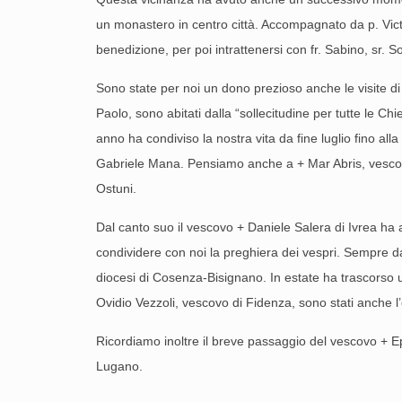
un monastero in centro città. Accompagnato da p. Vict
benedizione, per poi intrattenersi con fr. Sabino, sr. Soph
Sono state per noi un dono prezioso anche le visite di 
Paolo, sono abitati dalla “sollecitudine per tutte le 
anno ha condiviso la nostra vita da fine luglio fino al
Gabriele Mana. Pen­siamo anche a + Mar Abris, vescovo 
Ostuni.
Dal canto suo il vescovo + Daniele Salera di Ivrea ha
condividere con noi la preghiera dei vespri. Sempre da
diocesi di Cosenza‐Bisignano. In estate ha trascorso u
Ovidio Vezzoli, vescovo di Fidenza, sono stati anche l’
Ricordiamo inoltre il breve passaggio del vescovo + E
Lugano.