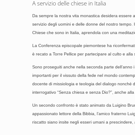
A servizio delle chiese in Italia
Da sempre la nostra vita monastica desidera essere al
servizio degli uomini e delle donne del nostro tempo. I
Chiese che sono in Italia, aprendola con una meditazio
La Conferenza episcopale piemontese ha riconfermato fr
è recato a Torre Pellice per partecipare al culto e al
Sono proseguiti anche nella seconda parte dell’anno i 
importanti per il vissuto della fede nel mondo contem
docente di missiologia e teologia del dialogo nonché d
interrogativo “Senza chiesa e senza Dio?”, anche alla l
Un secondo confronto è stato animato da Luigino Bruni 
appassionato lettore della Bibbia, l’amico fraterno Lui
riscatto siano insite negli esseri umani a prescindere, 