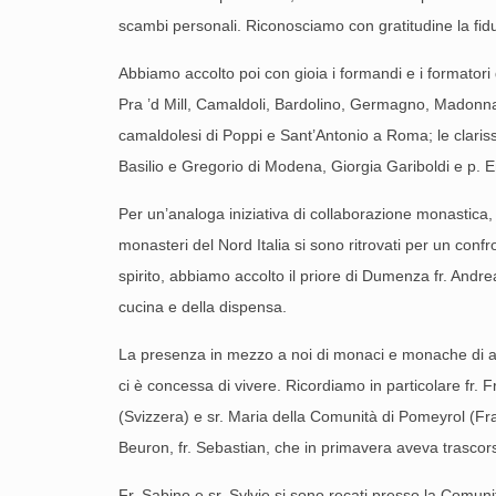
scambi personali. Riconosciamo con gratitudine la fidu
Abbiamo accolto poi con gioia i formandi e i formatori 
Pra ’d Mill, Camaldoli, Bardolino, Germagno, Madonna
camaldolesi di Poppi e Sant’Antonio a Roma; le clarisse 
Basilio e Gregorio di Modena, Giorgia Gariboldi e p. Em
Per un’analoga iniziativa di collaborazione monastica, s
monasteri del Nord Italia si sono ritrovati per un conf
spirito, abbiamo accolto il priore di Dumenza fr. Andr
cucina e della dispensa.
La presenza in mezzo a noi di monaci e monache di a
ci è concessa di vivere. Ricordiamo in particolare fr. 
(Svizzera) e sr. Maria della Comunità di Pomeyrol (Fra
Beuron, fr. Sebastian, che in primavera aveva trascor
Fr. Sabino e sr. Sylvie si sono recati presso la Comu