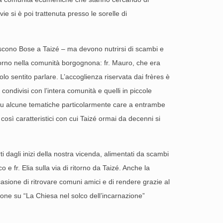
e si è poi trattenuta presso le sorelle di
niscono Bose a Taizé – ma devono nutrirsi di scambi e
 giorno nella comunità borgognona: fr. Mauro, che era
lo sentito parlare. L’accoglienza riservata dai frères è
condivisi con l’intera comunità e quelli in piccole
nto su alcune tematiche particolarmente care a entrambe
i così caratteristici con cui Taizé ormai da decenni si
i dagli inizi della nostra vicenda, alimentati da scambi
 e fr. Elia sulla via di ritorno da Taizé. Anche la
asione di ritrovare comuni amici e di rendere grazie al
ione su “La Chiesa nel solco dell’incarnazione”