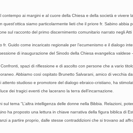
 contempo ai margini e al cuore della Chiesa e della società e vivere l
n quest’ottica siamo particolarmente lieti che il priore fr. Sabino abbia
ne sul racconto del primo discernimento comunitario narrato negli Atti d
. Guido come incaricato regionale per l’ecumenismo e il dialogo interre
la sessione di inaugurazione del Sinodo della Chiesa evangelica valdese
Confronti, spazi di riflessione e di ascolto con persone che a vario ti
poraneo. Abbiamo così ospitato Brunetto Salvarani, amico di vecchia da
i attento studioso e promotore del dialogo ebraico-cristiano, ha stimola
uce dei tragici eventi che lacerano la terra dell’incarnazione.
sul tema “L’altra intelligenza delle donne nella Bibbia. Relazioni, pote
gino ha proposto una lettura in chiave narrativa della figura biblica di 
anzi a partire proprio, dalle stesse contraddizioni che si trovano ad affr