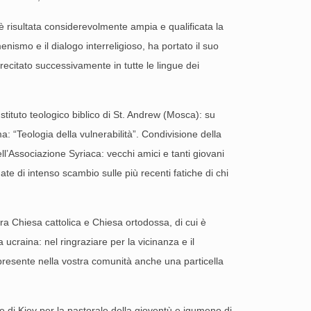
è risultata considerevolmente ampia e qualificata la
nismo e il dialogo interreligioso, ha portato il suo
recitato successivamente in tutte le lingue dei
tituto teologico biblico di St. Andrew (Mosca): su
a: “Teologia della vulnerabilità”. Condivisione della
ll’Associazione Syriaca: vecchi amici e tanti giovani
ate di intenso scambio sulle più recenti fatiche di chi
tra Chiesa cattolica e Chiesa ortodossa, di cui è
ucraina: nel ringraziare per la vicinanza e il
presente nella vostra comunità anche una particella
 di Kiev per la pastorale della gioventù e igumeno di