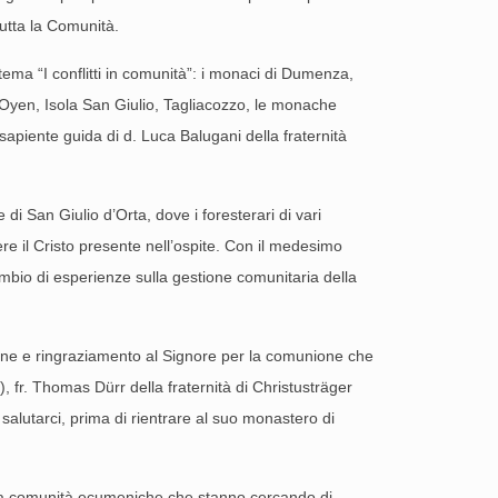
utta la Comunità.
tema “I conflitti in comunità”: i monaci di Dumenza,
Oyen, Isola San Giulio, Tagliacozzo, le monache
 sapiente guida di d. Luca Balugani della fraternità
di San Giulio d’Orta, dove i foresterari di vari
re il Cristo presente nell’ospite. Con il medesimo
ambio di esperienze sulla gestione comunitaria della
ne e ringraziamento al Signore per la comunione che
, fr. Thomas Dürr della fraternità di Christusträger
alutarci, prima di rientrare al suo monastero di
 tra comunità ecumeniche che stanno cercando di