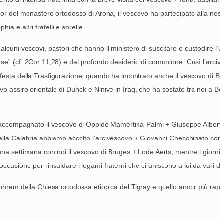
or del monastero ortodosso di Arona, il vescovo ha partecipato alla no
ia e altri fratelli e sorelle.
alcuni vescovi, pastori che hanno il ministero di suscitare e custodire l
Chiese” (cf. 2Cor 11,28) e dal profondo desiderio di comunione. Così l’a
la festa della Trasfigurazione, quando ha incontrato anche il vescovo di 
assiro orientale di Duhok e Ninive in Iraq, che ha sostato tra noi a Bose
 accompagnato il vescovo di Oppido Mamertina‐Palmi + Giuseppe Alberti e
lla Calabria abbiamo accolto l’arcivescovo + Giovanni Checchinato con i
na settimana con noi il vescovo di Bruges + Lode Aerts, mentre i giorni 
occasione per rinsaldare i legami fraterni che ci uniscono a lui da vari 
phrem della Chiesa ortodossa etio­pica del Tigray e quello ancor più r