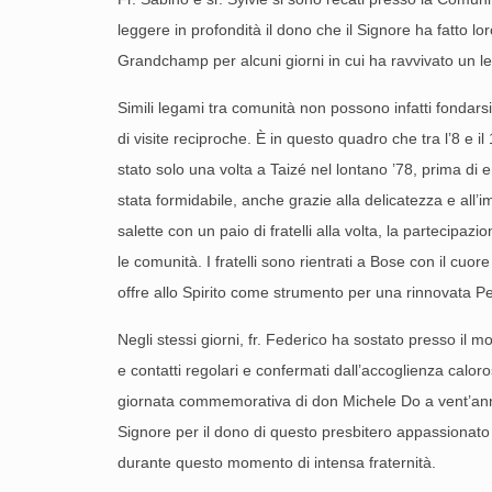
leggere in profondità il dono che il Signore ha fatto l
Grandchamp per alcuni giorni in cui ha ravvivato un 
Simili legami tra comunità non possono infatti fondars
di visite reciproche. È in questo quadro che tra l’8 e 
stato solo una volta a Taizé nel lontano ’78, prima di 
stata formidabile, anche grazie alla delicatezza e all’i
salette con un paio di fratelli alla volta, la partecip
le comunità. I fratelli sono rientrati a Bose con il cuor
offre allo Spirito come strumento per una rinnovata P
Negli stessi giorni, fr. Federico ha sostato presso il 
e contatti regolari e confermati dall’accoglienza caloros
giornata commemorativa di don Michele Do a vent’anni d
Signore per il dono di questo presbitero appassionato
durante questo momento di intensa fraternità.