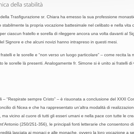
ica della stabilità
 della Trasfigurazione sr. Chiara ha emesso la sua professione monastic
e stabilmente la propria vocazione battesimale nel celibato e nella vita c
 ciascun fratello e sorella di rileggere ancora una volta davanti al Si
el Signore e che alcuni novizi hanno intrapreso in questi mesi.
fratelli e le sorelle e “non verso un luogo particolare” – come recita la 
to le sorelle là presenti. Analogamente fr. Simone si è unito ai fratelli di
oli – “Respirate sempre Cristo” – è risuonata a conclusione del XXXI Co
cilio di Nicea e che ha rappresentato un’altra modalità di realizzazione de
 ma vicino al cuore di tutti gli esseri umani e nella pace con tutte le cre
ant’Antonio (250/251‐356), le principali fonti letterarie che consentono 
 l’eredità lasciata ai monaci e alle monache, ovvero la loro vocazione a se