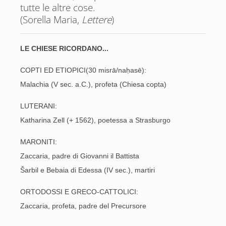
tutte le altre cose.
(Sorella Maria,
Lettere
)
LE CHIESE RICORDANO...
COPTI ED ETIOPICI(30 misrā/naḥasē):
Malachia (V sec. a.C.), profeta (Chiesa copta)
LUTERANI:
Katharina Zell (+ 1562), poetessa a Strasburgo
MARONITI:
Zaccaria, padre di Giovanni il Battista
Šarbil e Bebaia di Edessa (IV sec.), martiri
ORTODOSSI E GRECO-CATTOLICI:
Zaccaria, profeta, padre del Precursore