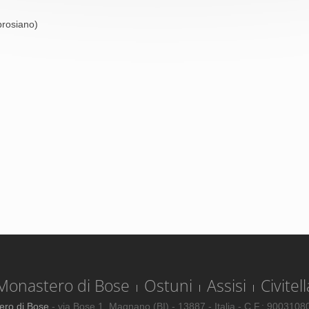
brosiano)
Monastero di Bose
Ostuni
Assisi
Civitell
ero di Bose
- via Bose 1, Magnano (BI) - 13887 - Italia - C.F.: 900310