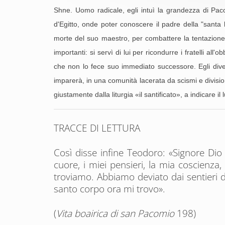
Shne. Uomo radicale, egli intuì la grandezza di Paco
d'Egitto, onde poter conoscere il padre della "santa 
morte del suo maestro, per combattere la tentazione d
importanti: si servì di lui per ricondurre i fratelli a
che non lo fece suo immediato successore. Egli dive
imparerà, in una comunità lacerata da scismi e divisioni
giustamente dalla liturgia «il santificato», a indicar
TRACCE DI LETTURA
Così disse infine Teodoro: «Signore Dio
cuore, i miei pensieri, la mia coscienza,
troviamo. Abbiamo deviato dai sentieri di
santo corpo ora mi trovo».
(
Vita boairica di san Pacomio
198)