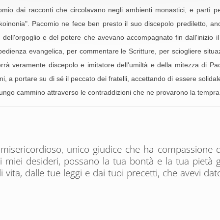
mio dai racconti che circolavano negli ambienti monastici, e partì per
koinonia". Pacomio ne fece ben presto il suo discepolo prediletto, an
ell'orgoglio e del potere che avevano accompagnato fin dall'inizio il 
ll'obbedienza evangelica, per commentare le Scritture, per sciogliere situ
rrà veramente discepolo e imitatore dell'umiltà e della mitezza di Pa
, a portare su di sé il peccato dei fratelli, accettando di essere solidal
e il lungo cammino attraverso le contraddizioni che ne provarono la temp
 misericordioso, unico giudice che ha compassione dei
 i miei desideri, possano la tua bontà e la tua pietà g
 vita, dalle tue leggi e dai tuoi precetti, che avevi da