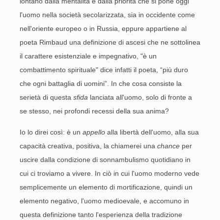
lontano dalla mentalità e dalla priorità che si pone oggi
l'uomo nella società secolarizzata, sia in occidente come
nell'oriente europeo o in Russia, eppure appartiene al
poeta Rimbaud una definizione di ascesi che ne sottolinea
il carattere esistenziale e impegnativo, "è un
combattimento spirituale" dice infatti il poeta, “più duro
che ogni battaglia di uomini”. In che cosa consiste la
serietà di questa
sfida
lanciata all'uomo, solo di fronte a
se stesso, nei profondi recessi della sua anima?
Io lo direi così: è un
appello
alla libertà dell'uomo, alla sua
capacità creativa, positiva, la chiamerei una
chance
per
uscire dalla condizione di sonnambulismo quotidiano in
cui ci troviamo a vivere. In ciò in cui l'uomo moderno vede
semplicemente un elemento di mortificazione, quindi un
elemento negativo, l'uomo medioevale, e accomuno in
questa definizione tanto l'esperienza della tradizione