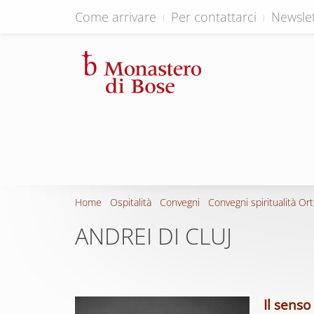
Come arrivare
Per contattarci
Newslet
Home
Ospitalità
Convegni
Convegni spiritualità Or
ANDREI DI CLUJ
Il senso