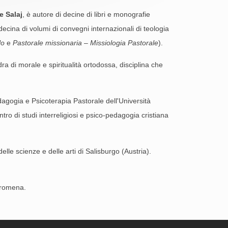
e Salaj
, è autore di decine di libri e monografie
a decina di volumi di convegni internazionali di teologia
lo
e
Pastorale missionaria
–
Missiologia Pastorale
).
dra di morale e spiritualità ortodossa, disciplina che
Pedagogia e Psicoterapia Pastorale dell'Università
tro di studi interreligiosi e psico-pedagogia cristiana
lle scienze e delle arti di Salisburgo (Austria).
 romena.