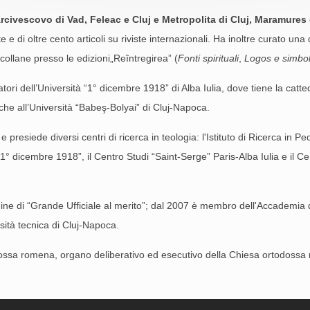
Arcivescovo di Vad, Feleac e Cluj e Metropolita di Cluj, Maramures 
e e di oltre cento articoli su riviste internazionali. Ha inoltre curato un
 collane presso le edizioni„Reîntregirea” (
Fonti spirituali
,
Logos e simbo
atori dell’Università “1° dicembre 1918” di Alba Iulia, dove tiene la catte
he all’Università “Babeş-Bolyai” di Cluj-Napoca.
 presiede diversi centri di ricerca in teologia: l'Istituto di Ricerca in 
1° dicembre 1918”, il Centro Studi “Saint-Serge” Paris-Alba Iulia e il Cen
dine di “Grande Ufficiale al merito”; dal 2007 è membro dell'Accademia de
sità tecnica di Cluj-Napoca.
ssa romena, organo deliberativo ed esecutivo della Chiesa ortodossa