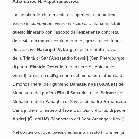
Athanasios N. Papathanassiou
.
La Tavola rotonda dedicata all’esperienza monastica,
Vivere in comunione, vivere in solitudine
, ha completato
questo itinerario con l’ascolto dell’esperienza concreta
della vita dei monaci contemporanei, grazie ai contributi
del vescovo
Nazarij di Vyborg
, superiore della Lavra
della Trinità di Sant’Alessandro Nevskij (San Pietroburgo),
di padre
Placide Deseille
(monastère St. Antoine le
Grand), delegato dell’igumeno del monastero athonita di
Simonos Petra, dell’igumeno
Damaskinos (Gavalas)
del
Monastero del profeta Elia di Santorini, di sr.
Salome
del
Monastero della Panaghia di Sayde, di madre
Annamaria
Canopi
del monastero di Isola San Giulio d’Orta, di padre
Andrej (
Čilerdžić
)
(Monastero dei Santi Arcangeli, Kovilj).
Nel contesto di quei paesi che hanno vissuto fino a tempi