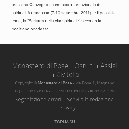
prossimo Convegno ecumenico internazionale di
spiritualità ortodossa (7-10 settembre 2011), e il possibile
tema, la “Scrittura nella vita spirituale” secondo la
tradizione ortodossa.
Monastero di Bose
Ostuni
Assisi
Civitella
Copyright ©
Monastero di Bose
- via Bose 1, Magnano
(BI) - 13887 - Italia - C.F.: 90031080022 -
IP 212.224.76.252
Segnalazione errori
Scrivi alla redazione
Privacy
TORNA SU