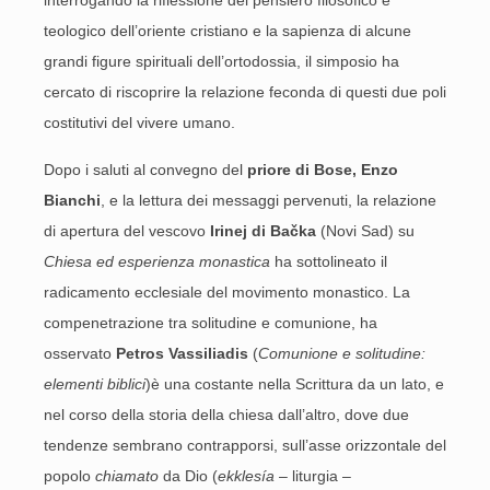
interrogando la riflessione del pensiero filosofico e
teologico dell’oriente cristiano e la sapienza di alcune
grandi figure spirituali dell’ortodossia, il simposio ha
cercato di riscoprire la relazione feconda di questi due poli
costitutivi del vivere umano.
Dopo i saluti al convegno del
priore di Bose, Enzo
Bianchi
, e la lettura dei messaggi pervenuti, la relazione
di apertura del vescovo
Irinej di Ba
č
ka
(Novi Sad) su
Chiesa ed esperienza monastica
ha sottolineato il
radicamento ecclesiale del movimento monastico. La
compenetrazione tra solitudine e comunione, ha
osservato
Petros Vassiliadis
(
Comunione e solitudine:
elementi biblici
)è una costante nella Scrittura da un lato, e
nel corso della storia della chiesa dall’altro, dove due
tendenze sembrano contrapporsi, sull’asse orizzontale del
popolo
chiamato
da Dio (
ekklesía
– liturgia –