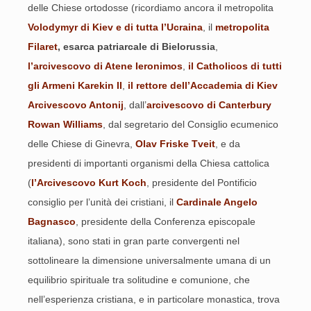
delle Chiese ortodosse (ricordiamo ancora il metropolita
Volodymyr di Kiev e di tutta l’Ucraina
, il
metropolita
Filaret
, esarca patriarcale di Bielorussia
,
l’arcivescovo di Atene Ieronimos
,
il Catholicos di tutti
gli Armeni Karekin II
,
il rettore dell’Accademia di Kiev
Arcivescovo Antonij
, dall’
arcivescovo di Canterbury
Rowan Williams
, dal segretario del Consiglio ecumenico
delle Chiese di Ginevra,
Olav Friske Tveit
, e da
presidenti di importanti organismi della Chiesa cattolica
(
l’Arcivescovo Kurt Koch
, presidente del Pontificio
consiglio per l’unità dei cristiani, il
Cardinale Angelo
Bagnasco
, presidente della Conferenza episcopale
italiana), sono stati in gran parte convergenti nel
sottolineare la dimensione universalmente umana di un
equilibrio spirituale tra solitudine e comunione, che
nell’esperienza cristiana, e in particolare monastica, trova