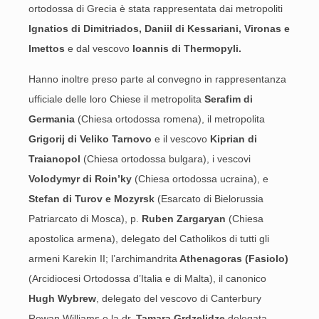
ortodossa di Grecia è stata rappresentata dai metropoliti
Ignatios di Dimitriados, Daniil di Kessariani, Vironas e
Imettos
e dal vescovo
Ioannis di Thermopyli.
Hanno inoltre preso parte al convegno in rappresentanza
ufficiale delle loro Chiese il metropolita
Serafim di
Germania
(Chiesa ortodossa romena), il metropolita
Grigorij di Veliko Tarnovo
e il vescovo
Kiprian di
Traianopol
(Chiesa ortodossa bulgara), i vescovi
Volodymyr di Roin’ky
(Chiesa ortodossa ucraina), e
Stefan di Turov e Mozyrsk
(Esarcato di Bielorussia
Patriarcato di Mosca), p.
Ruben Zargaryan
(Chiesa
apostolica armena), delegato del Catholikos di tutti gli
armeni Karekin II; l’archimandrita
Athenagoras (Fasiolo)
(Arcidiocesi Ortodossa d’Italia e di Malta), il canonico
Hugh Wybrew
, delegato del vescovo di Canterbury
Rowan Williams e la dr.
Tamara Grdzelidze
delegata