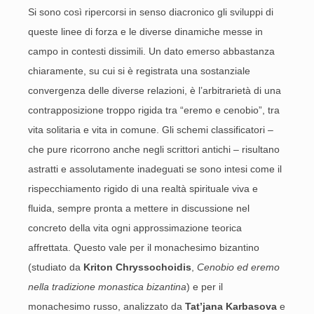
Si sono così ripercorsi in senso diacronico gli sviluppi di
queste linee di forza e le diverse dinamiche messe in
campo in contesti dissimili. Un dato emerso abbastanza
chiaramente, su cui si è registrata una sostanziale
convergenza delle diverse relazioni, è l’arbitrarietà di una
contrapposizione troppo rigida tra “eremo e cenobio”, tra
vita solitaria e vita in comune. Gli schemi classificatori –
che pure ricorrono anche negli scrittori antichi – risultano
astratti e assolutamente inadeguati se sono intesi come il
rispecchiamento rigido di una realtà spirituale viva e
fluida, sempre pronta a mettere in discussione nel
concreto della vita ogni approssimazione teorica
affrettata. Questo vale per il monachesimo bizantino
(studiato da
Kriton Chryssochoidis
,
Cenobio ed eremo
nella tradizione monastica bizantina
) e per il
monachesimo russo, analizzato da
Tat’jana Karbasova
e