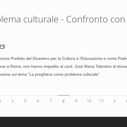
ema culturale - Confronto con i
23
come Prefetto del Dicastero per la Cultura e l’Educazione e come Padre
ese a Roma, non hanno impedito al card. José Maria Tolentino di donare
lessione sul tema “La preghiera come problema culturale”.
5
6
7
9
10
11
8