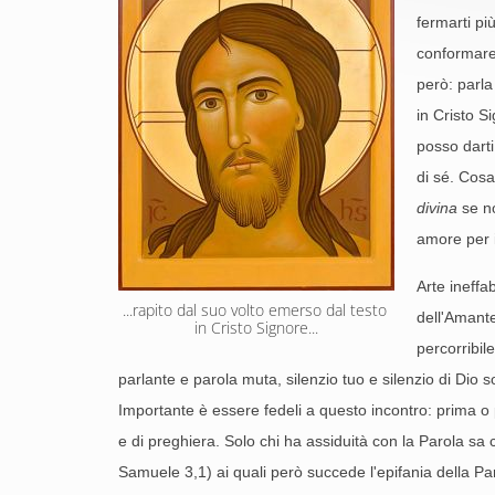
fermarti pi
conformare 
però: parla
in Cristo S
posso darti
di sé. Cosa
divina
se no
amore per 
Arte ineffa
...rapito dal suo volto emerso dal testo 
dell'Amante
in Cristo Signore...
percorribil
parlante e parola muta, silenzio tuo e silenzio di Dio s
Importante è essere fedeli a questo incontro: prima o 
e di preghiera. Solo chi ha assiduità con la Parola sa 
Samuele 3,1) ai quali però succede l'epifania della Par