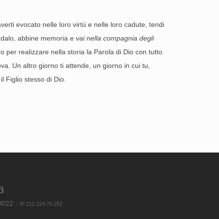
averti evocato nelle loro virtù e nelle loro cadute, tendi
ordalo, abbine memoria e
vai nella compagnia degli
o per realizzare nella storia la Parola di Dio con tutto
a. Un altro giorno ti attende, un giorno in cui tu,
, il Figlio stesso di Dio.
a
80022 -
IP 212.224.76.252