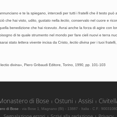
nnunciano e te la spiegano, intercedi per tutti i fratelli che il testo può 
ciò che hai visto, udito, gustato nella
lectio
, conservalo nel cuore e ric
quella benedizione che hai ricevuto. Avrai anche la forza di agire con lor
a bisogno di te quale strumento nel mondo per fare cieli nuovi e terra nuov
sarai stato
lettera vivente
incisa da Cristo,
lectio divina
per i tuoi fratelli
ectio divina», Piero Gribaudi Editore, Torino, 1990, pp. 101-103
Monastero di Bose
Ostuni
Assisi
Civitell
ero di Bose
- via Bose 1, Magnano (BI) - 13887 - Italia - C.F.: 900310
Segnalazione errori
Scrivi alla redazione
Privacy