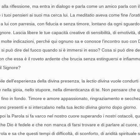
ù alla riflessione, ma entra in dialogo e parla come un amico parla con
i tuoi pensieri ai suoi ma cerca lui. La
meditatio
aveva come fine
l'orat
 a lui con parresia, con fiducia e senza timore, lontano da ogni sguardo
ignore. Lascia libere le tue capacità creative di sensibilità, di emotività,
 molte indicazioni, perché qui ognuno sa e conosce l'incontro suo con Di
 si può dire del fuoco quando si è immersi in esso? Cosa si può dire d
n che essa è il roveto ardente che brucia senza estinguersi e infiamma 
il Signore?
bile dell'esperienza della divina presenza, la
lectio divina
vuole condurti 
 nella gioia, nello stupore, nella dimenticanza di te. Non pensare che
e fino in fondo. Timore e amore appassionato, ringraziamento e secchez
ono presenti e si intercalano nella tua
lectio divina
giorno dopo giorno.
poi la Parola si fa varco nel nostro cuore superando i nostri ostacoli, 
che Dio è fedele e che non manca di farsi trovare e di parlare al cuore, s
ola e sa che questi tempi di difficoltà, di sconforto, di aridità spiritua