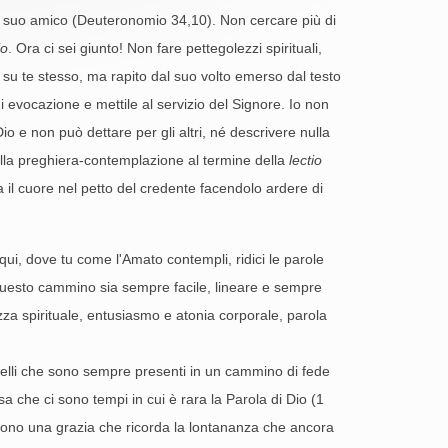
 il suo amico (Deuteronomio 34,10). Non cercare più di
io
. Ora ci sei giunto! Non fare pettegolezzi spirituali,
 su te stesso, ma rapito dal suo volto emerso dal testo
 di evocazione e mettile al servizio del Signore. Io non
o e non può dettare per gli altri, né descrivere nulla
ella preghiera-contemplazione al termine della
lectio
il cuore nel petto del credente facendolo ardere di
qui, dove tu come l'Amato contempli, ridici le parole
 questo cammino sia sempre facile, lineare e sempre
za spirituale, entusiasmo e atonia corporale, parola
quelli che sono sempre presenti in un cammino di fede
a che ci sono tempi in cui è rara la Parola di Dio (1
le sono una grazia che ricorda la lontananza che ancora