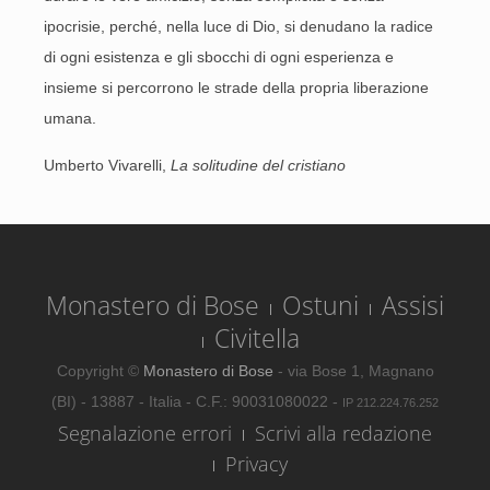
ipocrisie, perché, nella luce di Dio, si denudano la radice
di ogni esistenza e gli sbocchi di ogni esperienza e
insieme si percorrono le strade della propria liberazione
umana.
Umberto Vivarelli,
La solitudine del cristiano
Monastero di Bose
Ostuni
Assisi
Civitella
Copyright ©
Monastero di Bose
- via Bose 1, Magnano
(BI) - 13887 - Italia - C.F.: 90031080022 -
IP 212.224.76.252
Segnalazione errori
Scrivi alla redazione
Privacy