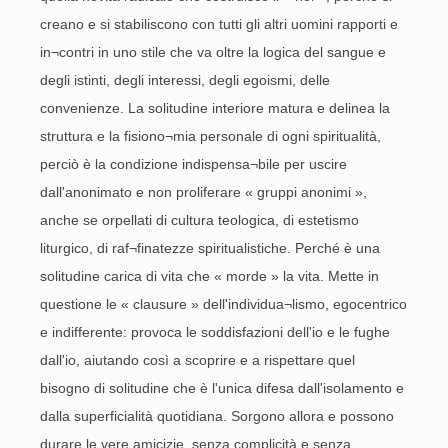
creano e si stabiliscono con tutti gli altri uomini rapporti e
in¬contri in uno stile che va oltre la logica del sangue e
degli istinti, degli interessi, degli egoismi, delle
convenienze. La solitudine interiore matura e delinea la
struttura e la fisiono¬mia personale di ogni spiritualità,
perciò è la condizione indispensa¬bile per uscire
dall'anonimato e non proliferare « gruppi anonimi »,
anche se orpellati di cultura teologica, di estetismo
liturgico, di raf¬finatezze spiritualistiche. Perché è una
solitudine carica di vita che « morde » la vita. Mette in
questione le « clausure » dell'individua¬lismo, egocentrico
e indifferente: provoca le soddisfazioni dell'io e le fughe
dall'io, aiutando così a scoprire e a rispettare quel
bisogno di solitudine che è l'unica difesa dall'isolamento e
dalla superficialità quotidiana. Sorgono allora e possono
durare le vere amicizie, senza complicità e senza