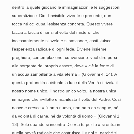
dentro la quale giocano le immaginazioni e le suggestioni
superstiziose. Dio, l'invisibile vivente e presente, non
tocca né oc¬cupa l'esistenza concreta. Questo vivere
faccia a faccia dinanzi al volto del mistero, che
incessantemente si svela e si nasconde, costi¬tuisce
l'esperienza radicale di ogni fede. Diviene insieme
preghiera, contemplazione, conversione: vuol dire porsi
alla sorgente del proprio essere, dove « c'è la fonte di
un'acqua zampillante a vita eterna » (Giovanni 4, 14). A
questa profondità spirituale la luce della Verità ci rivela il
nostro nome unico, il nostro unico volto, la nostra unica
immagine che ri¬flette e manifesta il volto del Padre. Così
nasce e cresce « l'uomo nuovo, non nato da sangue, né
da volontà di carne, né da volontà di uomo » (Giovanni 1,
13). Solo quando si incontra Dio « a tu per tu » si entra in
quella novità radicale che costruisce il « noi », perché si