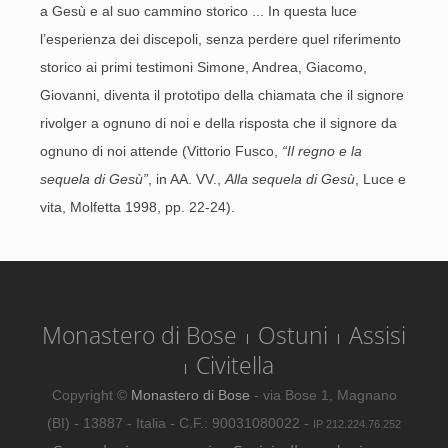
a Gesù e al suo cammino storico ... In questa luce
l’esperienza dei discepoli, senza perdere quel riferimento
storico ai primi testimoni Simone, Andrea, Giacomo,
Giovanni, diventa il prototipo della chiamata che il signore
rivolger a ognuno di noi e della risposta che il signore da
ognuno di noi attende (Vittorio Fusco,
“Il regno e la
sequela di Gesù”
, in AA. VV.,
Alla sequela di Gesù
, Luce e
vita, Molfetta 1998, pp. 22-24).
Monastero di Bose
Ostuni
Assisi
Civitella
Copyright ©
Monastero di Bose
- via Bose 1, Magnano
(BI) - 13887 - Italia - C.F.: 90031080022 -
IP 212.224.76.252