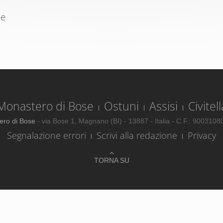
se
Monastero di Bose
Ostuni
Assisi
Civitell
ero di Bose
- via Bose 1, Magnano (BI) - 13887 - Italia - C.F.: 900310
Segnalazione errori
Scrivi alla redazione
Privacy
TORNA SU