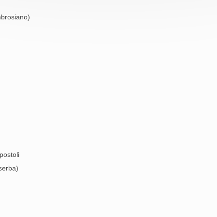
mbrosiano)
postoli
serba)