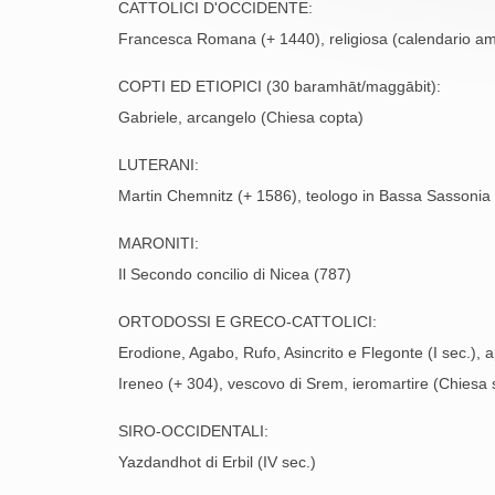
CATTOLICI D'OCCIDENTE:
Francesca Romana (+ 1440), religiosa (calendario a
COPTI ED ETIOPICI (30 baramhāt/maggābit):
Gabriele, arcangelo (Chiesa copta)
LUTERANI:
Martin Chemnitz (+ 1586), teologo in Bassa Sassonia
MARONITI:
Il Secondo concilio di Nicea (787)
ORTODOSSI E GRECO-CATTOLICI:
Erodione, Agabo, Rufo, Asincrito e Flegonte (I sec.), a
Ireneo (+ 304), vescovo di Srem, ieromartire (Chiesa 
SIRO-OCCIDENTALI:
Yazdandhot di Erbil (IV sec.)