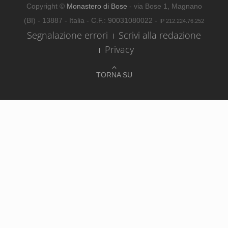
Copyright ©
Monastero di Bose
- via Bose 1, Magnano
(BI) - 13887 - Italia - C.F.: 90031080022 -
IP 212.224.76.252
Segnalazione errori
Scrivi alla redazione
Privacy
TORNA SU