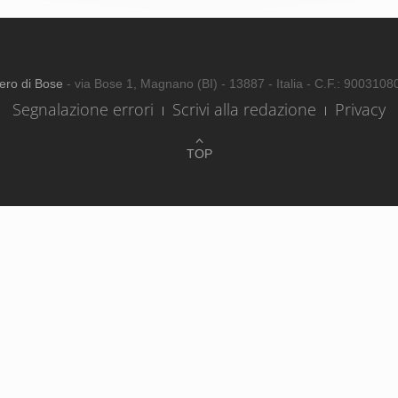
ero di Bose
- via Bose 1, Magnano (BI) - 13887 - Italia - C.F.: 900310
Segnalazione errori
Scrivi alla redazione
Privacy
TOP