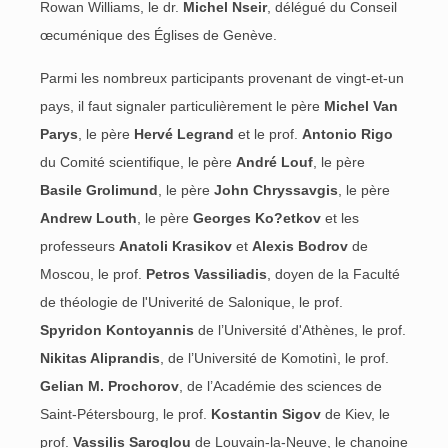
Rowan Williams, le dr.
Michel Nseir
, délégué du Conseil
œcuménique des Églises de Genève.
Parmi les nombreux participants provenant de vingt-et-un
pays, il faut signaler particulièrement le père
Michel Van
Parys
, le père
Hervé Legrand
et le prof.
Antonio Rigo
du Comité scientifique, le père
André Louf
, le père
Basile Grolimund
, le père
John Chryssavgis
, le père
Andrew Louth
, le père
Georges Ko?etkov
et les
professeurs
Anatoli Krasikov
et
Alexis Bodrov
de
Moscou, le prof.
Petros Vassiliadis
, doyen de la Faculté
de théologie de l'Univerité de Salonique, le prof.
Spyridon Kontoyannis
de l’Université d'Athènes, le prof.
Nikitas Aliprandis
, de l’Université de Komotinì, le prof.
Gelian M. Prochorov
, de l’Académie des sciences de
Saint-Pétersbourg, le prof.
Kostantin Sigov
de Kiev, le
prof.
Vassilis Saroglou
de Louvain-la-Neuve, le chanoine