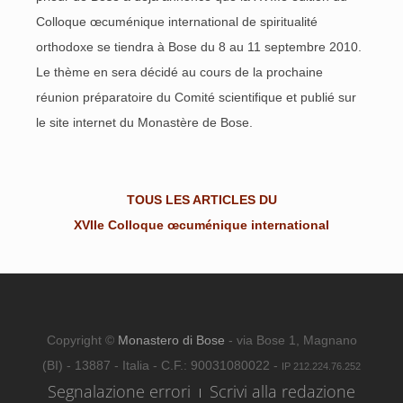
Colloque œcuménique international de spiritualité
orthodoxe se tiendra à Bose du 8 au 11 septembre 2010.
Le thème en sera décidé au cours de la prochaine
réunion préparatoire du Comité scientifique et publié sur
le site internet du Monastère de Bose.
TOUS LES ARTICLES DU
XVIIe Colloque œcuménique international
Copyright ©
Monastero di Bose
- via Bose 1, Magnano
(BI) - 13887 - Italia - C.F.: 90031080022 -
IP 212.224.76.252
Segnalazione errori
Scrivi alla redazione