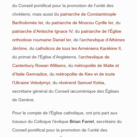
du Conseil pontifical pour la promotion de l'unité des
chrétiens; mais aussi du
patriarche de Constantinople
Bartholomée Ier
, du
patriarche de Moscou Cyrille Ier
, du
patriarche d'Antioche Ignace IV
, du
patriarche de l'Église
orthodoxe roumaine Daniel Ier
, de l'
archevêque d'Athènes
Jérôme
, du
catholicos de tous les Arméniens Karékine II
,
du primat de l'Église d'Angleterre, l'
archevêque de
Canterbury Rowan Williams
, du
métropolite de Malte et
d'Italie Gennadios
, du
métropolite de Kiev et de toute
l'Ukraine Volodymyr
, du
révérend Samuel Kobia
,
secrétaire général du Conseil œcuménique des Églises
de Genève.
Pour le compte de l’Église catholique, ont pris part aux
travaux du Colloque l'évêque
Brian Farrel
, secrétaire du
Conseil pontifical pour la promotion de l’unité des