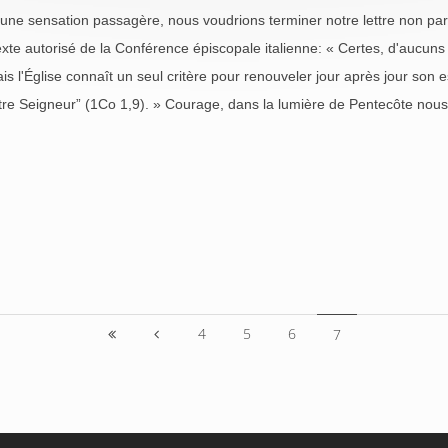
u'une sensation passagère, nous voudrions terminer notre lettre non pa
exte autorisé de la Conférence épiscopale italienne: « Certes, d'aucu
is l'Église connaît un seul critère pour renouveler jour après jour son es
tre Seigneur” (1Co 1,9). » Courage, dans la lumière de Pentecôte nous 
4
5
6
7