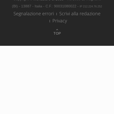
(BI) - 13887 - Italia - C.F.: 90031080022 -
IP 212.224.76.252
Segnalazione errori
Scrivi alla redazione
Privacy
TOP