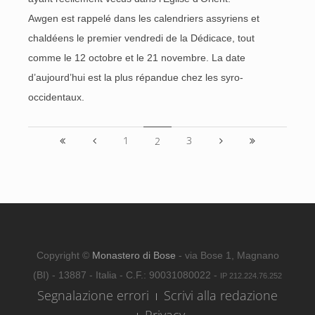
Awgen est rappelé dans les calendriers assyriens et
chaldéens le premier vendredi de la Dédicace, tout
comme le 12 octobre et le 21 novembre. La date
d’aujourd’hui est la
plus répandue chez les syro-
occidentaux.
1
3
2
Copyright ©
Monastero di Bose
- via Bose 1, Magnano
(BI) - 13887 - Italia - C.F.: 90031080022 -
IP 212.224.76.252
Segnalazione errori
Scrivi alla redazione