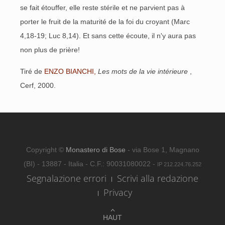
se fait étouffer, elle reste stérile et ne parvient pas à
porter le fruit de la maturité de la foi du croyant (Marc
4,18-19; Luc 8,14). Et sans cette écoute, il n'y aura pas
non plus de prière!
Tiré de
ENZO BIANCHI,
Les mots de la vie intérieure
,
Cerf, 2000.
Copyright ©
Monastero di Bose
- via Bose 1, Magnano
(BI) - 13887 - Italia - C.F.: 90031080022 -
IP 212.224.76.252
Segnalazione errori
Scrivi alla redazione
Privacy
HAUT