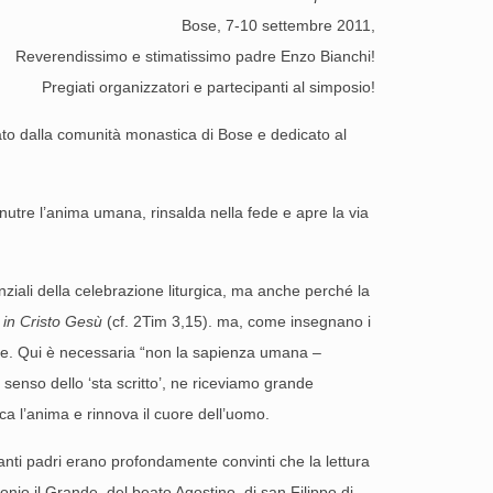
Bose, 7-10 settembre 2011,
Reverendissimo e stimatissimo padre Enzo Bianchi!
Pregiati organizzatori e partecipanti al simposio!
zzato dalla comunità monastica di Bose e dedicato al
e nutre l’anima umana, rinsalda nella fede e apre la via
ziali della celebrazione liturgica, ma anche perché la
e in Cristo Gesù
(cf. 2Tim 3,15). ma, come insegnano i
zione. Qui è necessaria “non la sapienza umana –
 senso dello ‘sta scritto’, ne riceviamo grande
ca l’anima e rinnova il cuore dell’uomo.
anti padri erano profondamente convinti che la lettura
onio il Grande, del beato Agostino, di san Filippo di