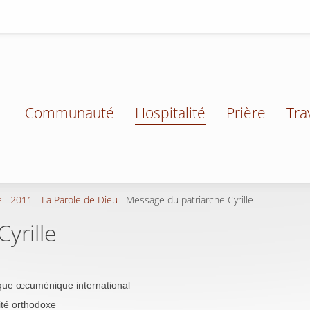
Communauté
Hospitalité
Prière
Tra
e
2011 - La Parole de Dieu
Message du patriarche Cyrille
yrille
que œcuménique international
lité orthodoxe