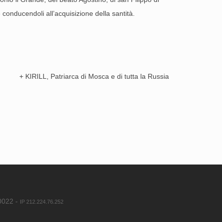
 conducendoli all’acquisizione della santità.
+ KIRILL, Patriarca di Mosca e di tutta la Russia
80022 -
IP 212.224.76.252