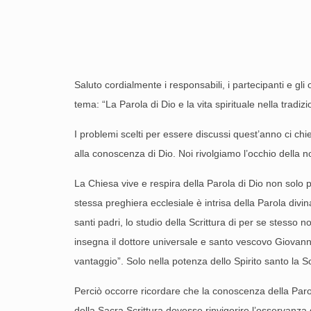
Saluto cordialmente i responsabili, i partecipanti e gl
tema: “La Parola di Dio e la vita spirituale nella tradiz
I problemi scelti per essere discussi quest’anno ci chie
alla conoscenza di Dio. Noi rivolgiamo l’occhio della n
La Chiesa vive e respira della Parola di Dio non solo 
stessa preghiera ecclesiale è intrisa della Parola divi
santi padri, lo studio della Scrittura di per se stess
insegna il dottore universale e santo vescovo Giovanni 
vantaggio”. Solo nella potenza dello Spirito santo la S
Perciò occorre ricordare che la conoscenza della Parol
della Sacra Scrittura dovesse rinvigorire l’osservanza 