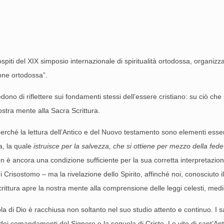
i ospiti del XIX simposio internazionale di spiritualità ortodossa, organi
ione ortodossa”.
dono di riflettere sui fondamenti stessi dell’essere cristiano: su ciò ch
ostra mente alla Sacra Scrittura.
perché la lettura dell’Antico e del Nuovo testamento sono elementi essen
na, la quale
istruisce per la salvezza, che si ottiene per mezzo della fed
o non è ancora una condizione sufficiente per la sua corretta interpreta
Crisostomo – ma la rivelazione dello Spirito, affinché noi, conosciuto il
crittura apre la nostra mente alla comprensione delle leggi celesti, medi
a di Dio è racchiusa non soltanto nel suo studio attento e continuo. I s
dei comandamenti del Signore e la sequela di Cristo. Le vite di sant’Ant