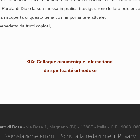
a Parola di Dio e la sua messa in pratica trasfigurarono le loro esistenze
 riscoperta di questo tema così importante e attuale.
benedetto da frutti copiosi,
XIXe Colloque œcuménique international
de spiritualité orthodoxe
ero di Bose
- via Bose 1, Magnano (BI) - 13887 - Italia - C.F.: 900310
Segnalazione errori
Scrivi alla redazione
Privacy