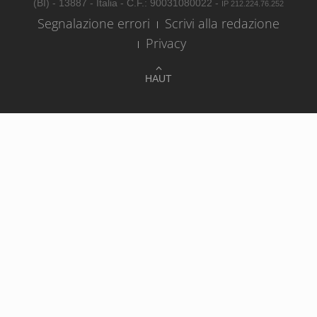
(BI) - 13887 - Italia - C.F.: 90031080022 -
IP 212.224.76.252
Segnalazione errori
Scrivi alla redazione
Privacy
HAUT