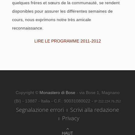
quelques frères et sœurs de la communauté, se rendent
disponibles pour assurer les différentes semaines de
cours, nous exprimons notre très amicale
reconnaissance.
LIRE LE PROGRAMME 2011-2012
Copyright ©
Monastero di Bose
- via Bose 1, Magnano
(BI) - 13887 - Italia - C.F.: 90031080022 -
IP 212.224.76.252
Segnalazione errori
Scrivi alla redazione
Privacy
HAUT