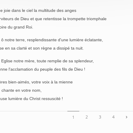
e joie dans le ciel la multitude des anges
viteurs de Dieu et que retentisse la trompette triomphale
toire du grand Roi.
, ô notre terre, resplendissante d'une lumière éclatante,
rise en sa clarté et son règne a dissipé ta nuit.
, Eglise notre mère, toute remplie de sa splendeur,
nne l'acclamation du peuple des fils de Dieu !
ères bien-aimés, votre voix à la mienne
e chante en votre nom,
euse lumière du Christ ressuscité !
2
3
4
1