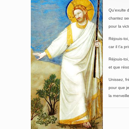
Qu'exulte d
chantez ser
pour la vic
Réjouis-toi
car il t'a p
Réjouis-toi
et que réso
Unissez, fr
pour que j
la merveill