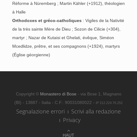
Réforme à Nüremberg ; Martin Kähler (+1912), théologien
à Halle
Orthodoxes et gréco-catholiques
: Vigiles de la Nativité
de la très sainte Mère de Dieu ; Sozon de Cilicie (+304),
martyr ; Nazar de Kutaisi et Ghelati, évêque, Siméon
Mcedlidze, prêtre, et ses compagnons (+1924), martyrs
(Église géorgienne)
Copyright ©
Monastero di Bose
- via Bose 1, Magnano
(BI) - 13887 - Italia - C.F.: 90031080022 -
IP 212.224.76.252
Segnalazione errori
Scrivi alla redazione
Privacy
HAUT