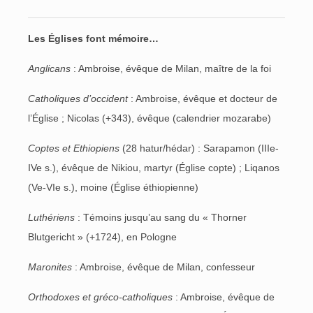
Les Églises font mémoire…
Anglicans
: Ambroise, évêque de Milan, maître de la foi
Catholiques d’occident
: Ambroise, évêque et docteur de
l’Église ; Nicolas (+343), évêque (calendrier mozarabe)
Coptes et Ethiopiens
(28 hatur/hédar) : Sarapamon (IIIe-
IVe s.), évêque de Nikiou, martyr (Église copte) ; Liqanos
(Ve-VIe s.), moine (Église éthiopienne)
Luthériens
: Témoins jusqu’au sang du « Thorner
Blutgericht » (+1724), en Pologne
Maronites
: Ambroise, évêque de Milan, confesseur
Orthodoxes et gréco-catholiques
: Ambroise, évêque de